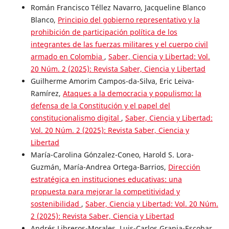
Román Francisco Téllez Navarro, Jacqueline Blanco
Blanco,
Principio del gobierno representativo y la
prohibición de participación política de los
integrantes de las fuerzas militares y el cuerpo civil
armado en Colombia
,
Saber, Ciencia y Libertad: Vol.
20 Núm. 2 (2025): Revista Saber, Ciencia y Libertad
Guilherme Amorim Campos-da-Silva, Eric Leiva-
Ramírez,
Ataques a la democracia y populismo: la
defensa de la Constitución y el papel del
constitucionalismo digital
,
Saber, Ciencia y Libertad:
Vol. 20 Núm. 2 (2025): Revista Saber, Ciencia y
Libertad
María-Carolina Gónzalez-Coneo, Harold S. Lora-
Guzmán, María-Andrea Ortega-Barrios,
Dirección
estratégica en instituciones educativas: una
propuesta para mejorar la competitividad y
sostenibilidad
,
Saber, Ciencia y Libertad: Vol. 20 Núm.
2 (2025): Revista Saber, Ciencia y Libertad
Andrés Libreros-Morales, Luis-Carlos Granja-Escobar,