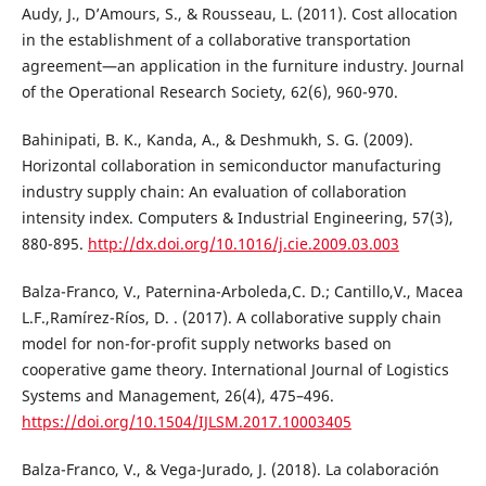
Audy, J., D’Amours, S., & Rousseau, L. (2011). Cost allocation
in the establishment of a collaborative transportation
agreement—an application in the furniture industry. Journal
of the Operational Research Society, 62(6), 960-970.
Bahinipati, B. K., Kanda, A., & Deshmukh, S. G. (2009).
Horizontal collaboration in semiconductor manufacturing
industry supply chain: An evaluation of collaboration
intensity index. Computers & Industrial Engineering, 57(3),
880-895.
http://dx.doi.org/10.1016/j.cie.2009.03.003
Balza-Franco, V., Paternina-Arboleda,C. D.; Cantillo,V., Macea
L.F.,Ramírez-Ríos, D. . (2017). A collaborative supply chain
model for non-for-profit supply networks based on
cooperative game theory. International Journal of Logistics
Systems and Management, 26(4), 475–496.
https://doi.org/10.1504/IJLSM.2017.10003405
Balza-Franco, V., & Vega-Jurado, J. (2018). La colaboración