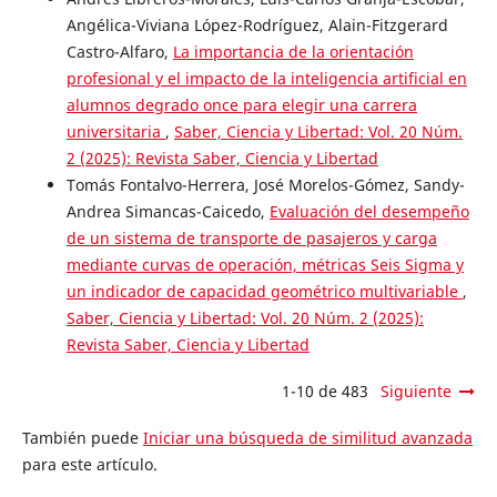
Angélica-Viviana López-Rodríguez, Alain-Fitzgerard
Castro-Alfaro,
La importancia de la orientación
profesional y el impacto de la inteligencia artificial en
alumnos degrado once para elegir una carrera
universitaria
,
Saber, Ciencia y Libertad: Vol. 20 Núm.
2 (2025): Revista Saber, Ciencia y Libertad
Tomás Fontalvo-Herrera, José Morelos-Gómez, Sandy-
Andrea Simancas-Caicedo,
Evaluación del desempeño
de un sistema de transporte de pasajeros y carga
mediante curvas de operación, métricas Seis Sigma y
un indicador de capacidad geométrico multivariable
,
Saber, Ciencia y Libertad: Vol. 20 Núm. 2 (2025):
Revista Saber, Ciencia y Libertad
1-10 de 483
Siguiente
También puede
Iniciar una búsqueda de similitud avanzada
para este artículo.