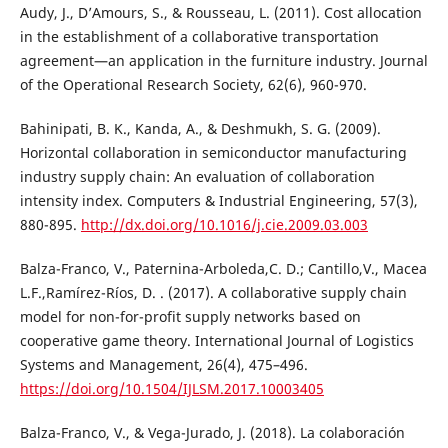
Audy, J., D’Amours, S., & Rousseau, L. (2011). Cost allocation
in the establishment of a collaborative transportation
agreement—an application in the furniture industry. Journal
of the Operational Research Society, 62(6), 960-970.
Bahinipati, B. K., Kanda, A., & Deshmukh, S. G. (2009).
Horizontal collaboration in semiconductor manufacturing
industry supply chain: An evaluation of collaboration
intensity index. Computers & Industrial Engineering, 57(3),
880-895.
http://dx.doi.org/10.1016/j.cie.2009.03.003
Balza-Franco, V., Paternina-Arboleda,C. D.; Cantillo,V., Macea
L.F.,Ramírez-Ríos, D. . (2017). A collaborative supply chain
model for non-for-profit supply networks based on
cooperative game theory. International Journal of Logistics
Systems and Management, 26(4), 475–496.
https://doi.org/10.1504/IJLSM.2017.10003405
Balza-Franco, V., & Vega-Jurado, J. (2018). La colaboración