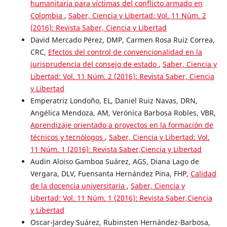
humanitaria para víctimas del conflicto armado en
Colombia
,
Saber, Ciencia y Libertad: Vol. 11 Núm. 2
(2016): Revista Saber, Ciencia y Libertad
David Mercado Pérez, DMP, Carmen Rosa Ruiz Correa,
CRC,
Efectos del control de convencionalidad en la
jurisprudencia del consejo de estado
,
Saber, Ciencia y
Libertad: Vol. 11 Núm. 2 (2016): Revista Saber, Ciencia
y Libertad
Emperatriz Londoño, EL, Daniel Ruiz Navas, DRN,
Angélica Mendoza, AM, Verónica Barbosa Robles, VBR,
Aprendizaje orientado a proyectos en la formación de
técnicos y tecnólogos
,
Saber, Ciencia y Libertad: Vol.
11 Núm. 1 (2016): Revista Saber,Ciencia y Libertad
Audin Aloiso Gamboa Suárez, AGS, Diana Lago de
Vergara, DLV, Fuensanta Hernández Pina, FHP,
Calidad
de la docencia universitaria
,
Saber, Ciencia y
Libertad: Vol. 11 Núm. 1 (2016): Revista Saber,Ciencia
y Libertad
Oscar-Jardey Suárez, Rubinsten Hernández-Barbosa,