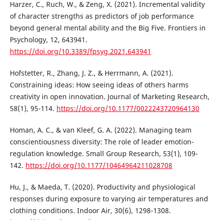
Harzer, C., Ruch, W., & Zeng, X. (2021). Incremental validity
of character strengths as predictors of job performance
beyond general mental ability and the Big Five. Frontiers in
Psychology, 12, 643941.
https://doi.org/10.3389/fpsyg.2021.643941
Hofstetter, R., Zhang, J. Z., & Herrmann, A. (2021).
Constraining ideas: How seeing ideas of others harms
creativity in open innovation. Journal of Marketing Research,
58(1), 95-114.
https://doi.org/10.1177/0022243720964130
Homan, A. C., & van Kleef, G. A. (2022). Managing team
conscientiousness diversity: The role of leader emotion-
regulation knowledge. Small Group Research, 53(1), 109-
142.
https://doi.org/10.1177/10464964211028708
Hu, J., & Maeda, T. (2020). Productivity and physiological
responses during exposure to varying air temperatures and
clothing conditions. Indoor Air, 30(6), 1298-1308.