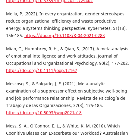
https://doi.org/10.3389/fnrgo.2021.729402
Mella, P. (2022). In every organization, gender stereotypes
reduce organizational efficiency and waste productive
energy: a systems thinking perspective. Kybernetes, 51(13),
156-185.
https://doi.org/10.1108/K-04-2021-0283
Miao, C., Humphrey, R. H., & Qian, S. (2017). A meta-analysis
of emotional intelligence and work attitudes. Journal of
Occupational and Organizational Psychology, 90(2), 177-202.
https://doi.org/10.1111/joop.12167
Moscoso, S., & Salgado, J. F. (2021). Meta-analytic
examination of a suppressor effect on subjective well-being
and job performance relationship. Revista de Psicología del
Trabajo y de las Organizaciones, 37(3), 175-185.
https://doi.org/10.5093/jwop2021a18
Moss, S. A., O’Connor, E. L., & White, K. M. (2016). Which
Cognitive Biases can Exacerbate our Workload? Australasian