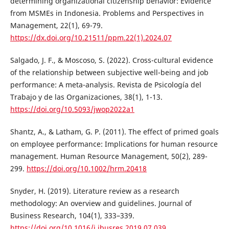
determining organizational citizenship behavior: Evidence
from MSMEs in Indonesia. Problems and Perspectives in
Management, 22(1), 69-79.
https://dx.doi.org/10.21511/ppm.22(1).2024.07
Salgado, J. F., & Moscoso, S. (2022). Cross-cultural evidence
of the relationship between subjective well-being and job
performance: A meta-analysis. Revista de Psicología del
Trabajo y de las Organizaciones, 38(1), 1-13.
https://doi.org/10.5093/jwop2022a1
Shantz, A., & Latham, G. P. (2011). The effect of primed goals
on employee performance: Implications for human resource
management. Human Resource Management, 50(2), 289-
299.
https://doi.org/10.1002/hrm.20418
Snyder, H. (2019). Literature review as a research
methodology: An overview and guidelines. Journal of
Business Research, 104(1), 333–339.
https://doi.org/10.1016/j.jbusres.2019.07.039