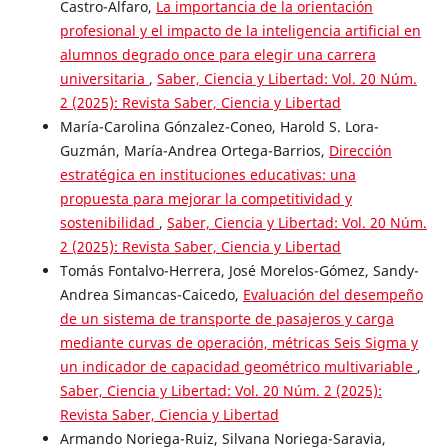
Castro-Alfaro,
La importancia de la orientación
profesional y el impacto de la inteligencia artificial en
alumnos degrado once para elegir una carrera
universitaria
,
Saber, Ciencia y Libertad: Vol. 20 Núm.
2 (2025): Revista Saber, Ciencia y Libertad
María-Carolina Gónzalez-Coneo, Harold S. Lora-
Guzmán, María-Andrea Ortega-Barrios,
Dirección
estratégica en instituciones educativas: una
propuesta para mejorar la competitividad y
sostenibilidad
,
Saber, Ciencia y Libertad: Vol. 20 Núm.
2 (2025): Revista Saber, Ciencia y Libertad
Tomás Fontalvo-Herrera, José Morelos-Gómez, Sandy-
Andrea Simancas-Caicedo,
Evaluación del desempeño
de un sistema de transporte de pasajeros y carga
mediante curvas de operación, métricas Seis Sigma y
un indicador de capacidad geométrico multivariable
,
Saber, Ciencia y Libertad: Vol. 20 Núm. 2 (2025):
Revista Saber, Ciencia y Libertad
Armando Noriega-Ruiz, Silvana Noriega-Saravia,