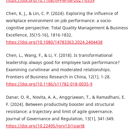
https://doi.org/10.1108/IJPPM-06-2021-0339
Chen, K. J., & Lin, C. P. (2024). Exploring the influence of
workplace environment on job performance: a socio-
cognitive perspective. Total Quality Management & Business
Excellence, 35(15-16), 1816-1832.
https://doi.org/10.1080/14783363.2024.2404438
Chen, L., Wang, F., & Li, Y. (2018). Is transformational
leadership always good for employee task performance?
Examining curvilinear and moderated relationships.
Frontiers of Business Research in China, 12(1), 1-28.
https://doi.org/10.1186/s11782-018-0035-9
Danar, O. R., Novita, A. A., Anggriawan, T., & Ramadhani, E.
F. (2024). Between productivity booster and structural
resistance: a trajectory and limit of agile governance.
Journal of Governance and Regulation, 13(1), 341-349.
https://doi.org/10.22495/jgrv13i1siart8