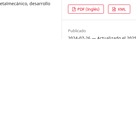
etalmecánico, desarrollo
PDF (Inglés)
XML
Publicado
2024-07-26 — Actualizado el 202
11
izar las prácticas de
Versiones
s pequeñas y medianas
etalmecánico en la
2025-02-11 (2)
 con las buenas prácticas
2024-07-26 (1)
 que trabajan a favor del
para este estudio es de
Número
po; la muestra fue de
Vol. 19 Núm. 2 (2024): Revista Sa
vo conformada por 120
Ciencia y Libertad
 acuerdo con los datos
sultados señalan que un
Sección
as, han experimentado un
Artículos
iente, que se ha