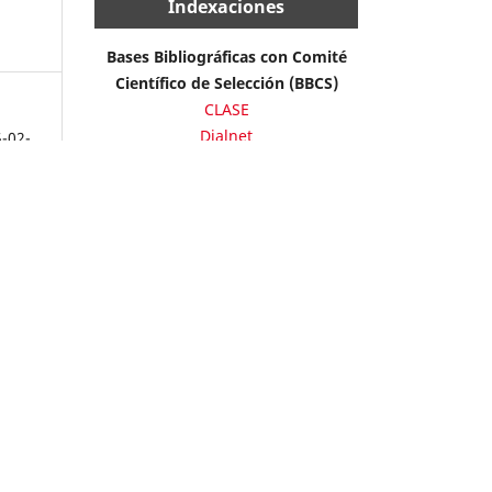
Indexaciones
Bases Bibliográficas con Comité
Científico de Selección (BBCS)
CLASE
Dialnet
5-02-
DOAJ
EBSCO
Publindex
Índices Bibliográficos (IB)
Latindex
Redalyc
REDIB
ber,
Otras Bases Bibliográficas
Actualidad Iberoamericana
BASE
DOTEC