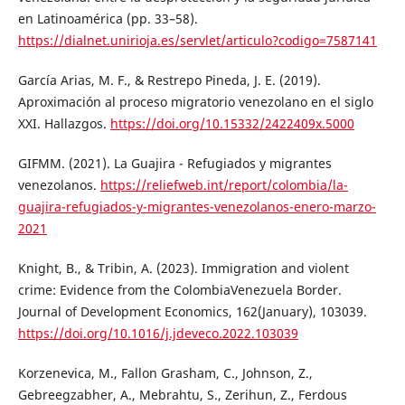
en Latinoamérica (pp. 33–58).
https://dialnet.unirioja.es/servlet/articulo?codigo=7587141
García Arias, M. F., & Restrepo Pineda, J. E. (2019).
Aproximación al proceso migratorio venezolano en el siglo
XXI. Hallazgos.
https://doi.org/10.15332/2422409x.5000
GIFMM. (2021). La Guajira - Refugiados y migrantes
venezolanos.
https://reliefweb.int/report/colombia/la-
guajira-refugiados-y-migrantes-venezolanos-enero-marzo-
2021
Knight, B., & Tribin, A. (2023). Immigration and violent
crime: Evidence from the ColombiaVenezuela Border.
Journal of Development Economics, 162(January), 103039.
https://doi.org/10.1016/j.jdeveco.2022.103039
Korzenevica, M., Fallon Grasham, C., Johnson, Z.,
Gebreegzabher, A., Mebrahtu, S., Zerihun, Z., Ferdous