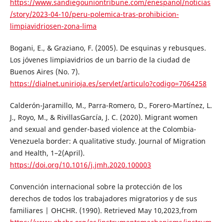
https://www.sandiegouniontribune.com/enespanol/noticias
/story/2023-04-10/peru-polemica-tras-prohibicion-
limpiavidriosen-zona-lima
Bogani, E., & Graziano, F. (2005). De esquinas y rebusques.
Los jóvenes limpiavidrios de un barrio de la ciudad de
Buenos Aires (No. 7).
https://dialnet.unirioja.es/servlet/articulo?codigo=7064258
Calderón-Jaramillo, M., Parra-Romero, D., Forero-Martínez, L.
J., Royo, M., & RivillasGarcía, J. C. (2020). Migrant women
and sexual and gender-based violence at the Colombia-
Venezuela border: A qualitative study. Journal of Migration
and Health, 1–2(April).
https://doi.org/10.1016/j.jmh.2020.100003
Convención internacional sobre la protección de los
derechos de todos los trabajadores migratorios y de sus
familiares | OHCHR. (1990). Retrieved May 10,2023,from