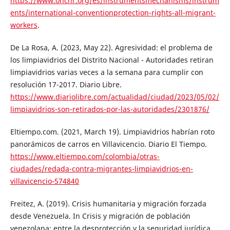
https://www.ohchr.org/es/instrumentsmechanisms/instrum
ents/international-conventionprotection-rights-all-migrant-
workers
.
De La Rosa, A. (2023, May 22). Agresividad: el problema de
los limpiavidrios del Distrito Nacional - Autoridades retiran
limpiavidrios varias veces a la semana para cumplir con
resolución 17-2017. Diario Libre.
https://www.diariolibre.com/actualidad/ciudad/2023/05/02/
limpiavidrios-son-retirados-por-las-autoridades/2301876/
Eltiempo.com. (2021, March 19). Limpiavidrios habrían roto
panorámicos de carros en Villavicencio. Diario El Tiempo.
https://www.eltiempo.com/colombia/otras-
ciudades/redada-contra-migrantes-limpiavidrios-en-
villavicencio-574840
Freitez, A. (2019). Crisis humanitaria y migración forzada
desde Venezuela. In Crisis y migración de población
venezolana: entre la desprotección y la seguridad jurídica