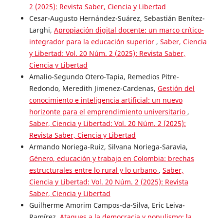
2 (2025): Revista Saber, Ciencia y Libertad
Cesar-Augusto Hernández-Suárez, Sebastián Benítez-
Larghi,
Apropiación digital docente: un marco crítico-
integrador para la educación superior
,
Saber, Ciencia
y Libertad: Vol. 20 Núm. 2 (2025): Revista Saber,
Ciencia y Libertad
Amalio-Segundo Otero-Tapia, Remedios Pitre-
Redondo, Meredith Jimenez-Cardenas,
Gestión del
conocimiento e inteligencia artificial: un nuevo
horizonte para el emprendimiento universitario
,
Saber, Ciencia y Libertad: Vol. 20 Núm. 2 (2025):
Revista Saber, Ciencia y Libertad
Armando Noriega-Ruiz, Silvana Noriega-Saravia,
Género, educación y trabajo en Colombia: brechas
estructurales entre lo rural y lo urbano
,
Saber,
Ciencia y Libertad: Vol. 20 Núm. 2 (2025): Revista
Saber, Ciencia y Libertad
Guilherme Amorim Campos-da-Silva, Eric Leiva-
Ramírez,
Ataques a la democracia y populismo: la