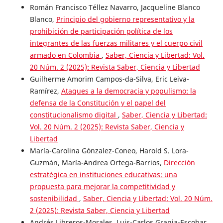
Román Francisco Téllez Navarro, Jacqueline Blanco
Blanco,
Principio del gobierno representativo y la
prohibición de participación política de los
integrantes de las fuerzas militares y el cuerpo civil
armado en Colombia
,
Saber, Ciencia y Libertad: Vol.
20 Núm. 2 (2025): Revista Saber, Ciencia y Libertad
Guilherme Amorim Campos-da-Silva, Eric Leiva-
Ramírez,
Ataques a la democracia y populismo: la
defensa de la Constitución y el papel del
constitucionalismo digital
,
Saber, Ciencia y Libertad:
Vol. 20 Núm. 2 (2025): Revista Saber, Ciencia y
Libertad
María-Carolina Gónzalez-Coneo, Harold S. Lora-
Guzmán, María-Andrea Ortega-Barrios,
Dirección
estratégica en instituciones educativas: una
propuesta para mejorar la competitividad y
sostenibilidad
,
Saber, Ciencia y Libertad: Vol. 20 Núm.
2 (2025): Revista Saber, Ciencia y Libertad
Andrés Libreros-Morales, Luis-Carlos Granja-Escobar,