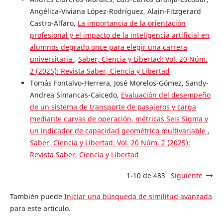
Angélica-Viviana López-Rodríguez, Alain-Fitzgerard
Castro-Alfaro,
La importancia de la orientación
profesional y el impacto de la inteligencia artificial en
alumnos degrado once para elegir una carrera
universitaria
,
Saber, Ciencia y Libertad: Vol. 20 Núm.
2 (2025): Revista Saber, Ciencia y Libertad
Tomás Fontalvo-Herrera, José Morelos-Gómez, Sandy-
Andrea Simancas-Caicedo,
Evaluación del desempeño
de un sistema de transporte de pasajeros y carga
mediante curvas de operación, métricas Seis Sigma y
un indicador de capacidad geométrico multivariable
,
Saber, Ciencia y Libertad: Vol. 20 Núm. 2 (2025):
Revista Saber, Ciencia y Libertad
1-10 de 483
Siguiente
También puede
Iniciar una búsqueda de similitud avanzada
para este artículo.