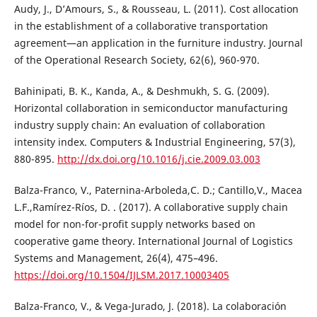
Audy, J., D’Amours, S., & Rousseau, L. (2011). Cost allocation
in the establishment of a collaborative transportation
agreement—an application in the furniture industry. Journal
of the Operational Research Society, 62(6), 960-970.
Bahinipati, B. K., Kanda, A., & Deshmukh, S. G. (2009).
Horizontal collaboration in semiconductor manufacturing
industry supply chain: An evaluation of collaboration
intensity index. Computers & Industrial Engineering, 57(3),
880-895.
http://dx.doi.org/10.1016/j.cie.2009.03.003
Balza-Franco, V., Paternina-Arboleda,C. D.; Cantillo,V., Macea
L.F.,Ramírez-Ríos, D. . (2017). A collaborative supply chain
model for non-for-profit supply networks based on
cooperative game theory. International Journal of Logistics
Systems and Management, 26(4), 475–496.
https://doi.org/10.1504/IJLSM.2017.10003405
Balza-Franco, V., & Vega-Jurado, J. (2018). La colaboración