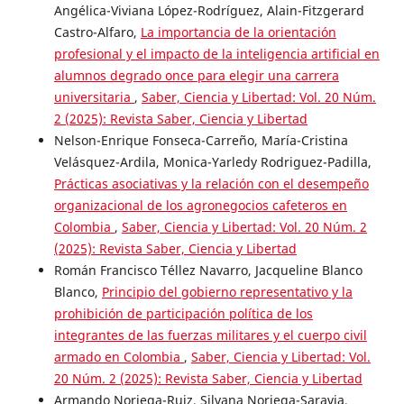
Angélica-Viviana López-Rodríguez, Alain-Fitzgerard
Castro-Alfaro,
La importancia de la orientación
profesional y el impacto de la inteligencia artificial en
alumnos degrado once para elegir una carrera
universitaria
,
Saber, Ciencia y Libertad: Vol. 20 Núm.
2 (2025): Revista Saber, Ciencia y Libertad
Nelson-Enrique Fonseca-Carreño, María-Cristina
Velásquez-Ardila, Monica-Yarledy Rodriguez-Padilla,
Prácticas asociativas y la relación con el desempeño
organizacional de los agronegocios cafeteros en
Colombia
,
Saber, Ciencia y Libertad: Vol. 20 Núm. 2
(2025): Revista Saber, Ciencia y Libertad
Román Francisco Téllez Navarro, Jacqueline Blanco
Blanco,
Principio del gobierno representativo y la
prohibición de participación política de los
integrantes de las fuerzas militares y el cuerpo civil
armado en Colombia
,
Saber, Ciencia y Libertad: Vol.
20 Núm. 2 (2025): Revista Saber, Ciencia y Libertad
Armando Noriega-Ruiz, Silvana Noriega-Saravia,