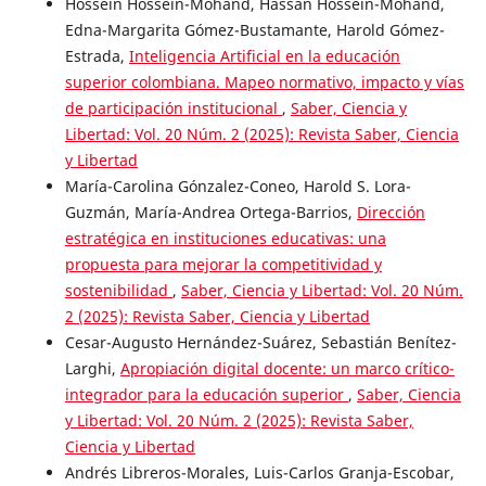
Hossein Hossein-Mohand, Hassan Hossein-Mohand,
Edna-Margarita Gómez-Bustamante, Harold Gómez-
Estrada,
Inteligencia Artificial en la educación
superior colombiana. Mapeo normativo, impacto y vías
de participación institucional
,
Saber, Ciencia y
Libertad: Vol. 20 Núm. 2 (2025): Revista Saber, Ciencia
y Libertad
María-Carolina Gónzalez-Coneo, Harold S. Lora-
Guzmán, María-Andrea Ortega-Barrios,
Dirección
estratégica en instituciones educativas: una
propuesta para mejorar la competitividad y
sostenibilidad
,
Saber, Ciencia y Libertad: Vol. 20 Núm.
2 (2025): Revista Saber, Ciencia y Libertad
Cesar-Augusto Hernández-Suárez, Sebastián Benítez-
Larghi,
Apropiación digital docente: un marco crítico-
integrador para la educación superior
,
Saber, Ciencia
y Libertad: Vol. 20 Núm. 2 (2025): Revista Saber,
Ciencia y Libertad
Andrés Libreros-Morales, Luis-Carlos Granja-Escobar,