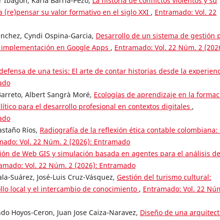
r Ibagón, Karla Barría-Pezo,
La historia de conflictos violentos y su
a (re)pensar su valor formativo en el siglo XXI
,
Entramado: Vol. 22
ánchez, Cyndi Ospina-Garcia,
Desarrollo de un sistema de gestión 
s: implementación en Google Apps
,
Entramado: Vol. 22 Núm. 2 (202
 defensa de una tesis: El arte de contar historias desde la experien
ado
arreto, Albert Sangrà Moré,
Ecologías de aprendizaje en la formac
ítico para el desarrollo profesional en contextos digitales
,
ado
astaño Ríos,
Radiografía de la reflexión ética contable colombiana:
mado: Vol. 22 Núm. 2 (2026): Entramado
ión de Web GIS y simulación basada en agentes para el análisis de
amado: Vol. 22 Núm. 2 (2026): Entramado
la-Suárez, José-Luis Cruz-Vásquez,
Gestión del turismo cultural:
lo local y el intercambio de conocimiento
,
Entramado: Vol. 22 Nú
do Hoyos-Ceron, Juan Jose Caiza-Naravez,
Diseño de una arquitec