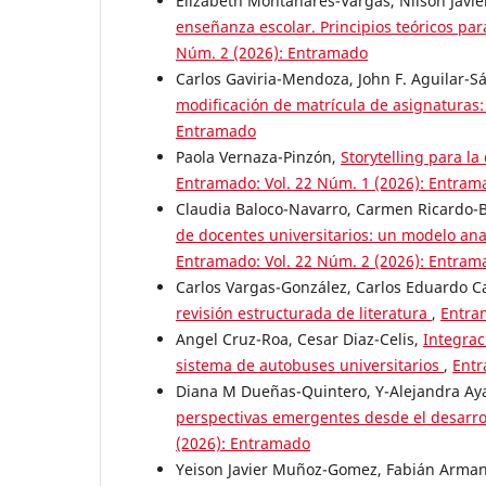
Elizabeth Montanares-Vargas, Nilson Javie
enseñanza escolar. Principios teóricos par
Núm. 2 (2026): Entramado
Carlos Gaviria-Mendoza, John F. Aguilar-S
modificación de matrícula de asignatura
Entramado
Paola Vernaza-Pinzón,
Storytelling para la
Entramado: Vol. 22 Núm. 1 (2026): Entram
Claudia Baloco-Navarro, Carmen Ricardo-B
de docentes universitarios: un modelo anal
Entramado: Vol. 22 Núm. 2 (2026): Entram
Carlos Vargas-González, Carlos Eduardo C
revisión estructurada de literatura
,
Entra
Angel Cruz-Roa, Cesar Diaz-Celis,
Integrac
sistema de autobuses universitarios
,
Entr
Diana M Dueñas-Quintero, Y-Alejandra Aya
perspectivas emergentes desde el desarrol
(2026): Entramado
Yeison Javier Muñoz-Gomez, Fabián Arman