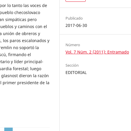
por lo tanto las voces de
l pueblo checoslovaco
Publicado
tan simpáticas pero
2017-06-30
 pueblos y caminos con el
la unión de obreros y
, los paros escalonados y
Número
remlin no soportó la
Vol. 7 Núm. 2 (2011): Entramado
scú, firmando el
ario y líder principal-
Sección
rdia forestal; luego
EDITORIAL
l glasnost dieron la razón
el primer presidente de la