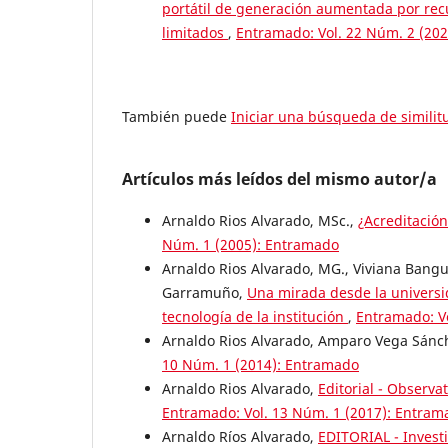
portátil de generación aumentada por recu
limitados
,
Entramado: Vol. 22 Núm. 2 (20
También puede
Iniciar una búsqueda de simili
Artículos más leídos del mismo autor/a
Arnaldo Rios Alvarado, MSc.,
¿Acreditació
Núm. 1 (2005): Entramado
Arnaldo Rios Alvarado, MG., Viviana Ban
Garramuño,
Una mirada desde la universida
tecnología de la institución
,
Entramado: V
Arnaldo Rios Alvarado, Amparo Vega Sánc
10 Núm. 1 (2014): Entramado
Arnaldo Rios Alvarado,
Editorial - Observa
Entramado: Vol. 13 Núm. 1 (2017): Entram
Arnaldo Ríos Alvarado,
EDITORIAL - Investi