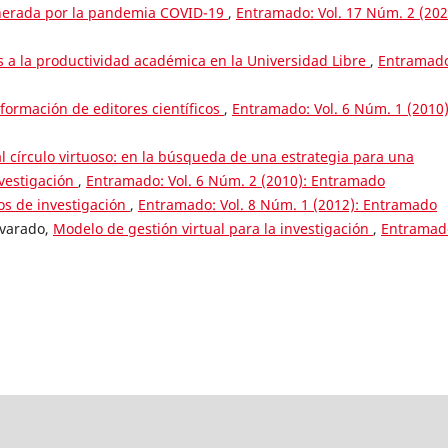
generada por la pandemia COVID-19
,
Entramado: Vol. 17 Núm. 2 (202
os a la productividad académica en la Universidad Libre
,
Entramad
formación de editores científicos
,
Entramado: Vol. 6 Núm. 1 (2010)
 al círculo virtuoso: en la búsqueda de una estrategia para una
nvestigación
,
Entramado: Vol. 6 Núm. 2 (2010): Entramado
os de investigación
,
Entramado: Vol. 8 Núm. 1 (2012): Entramado
lvarado,
Modelo de gestión virtual para la investigación
,
Entramad