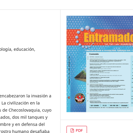
ología, educación,
encabezaron la invasión a
La civilización en la
s de Checoslovaquia, cuyo
dados, dos mil tanques y
ombre y en defensa del
PDF
n rostro humano desafiaba