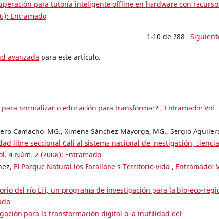
peración para tutoría inteligente offline en hardware con recurso
26): Entramado
1-10 de 288
Siguient
tud avanzada
para este artículo.
n para normalizar o educación para transformar?
,
Entramado: Vol. 
guero Camacho, MG., Ximena Sánchez Mayorga, MG., Sergio Aguiler
d libre seccional Cali al sistema nacional de inestigación, ciencia
ol. 4 Núm. 2 (2008): Entramado
hez,
El Parque Natural los Farallone s Territorio-vida
,
Entramado: V
torio del río Lili, un programa de investigación para la bio-eco-reg
ado
gación para la transformación digital o la inutilidad del