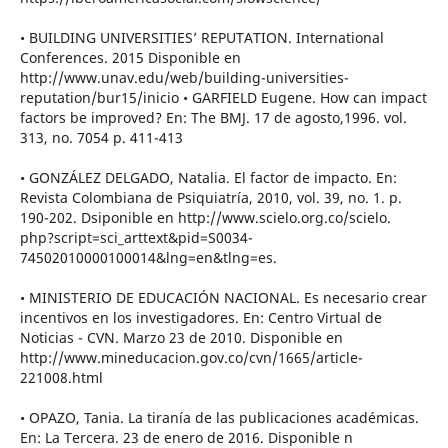
• BUILDING UNIVERSITIES’ REPUTATION. International
Conferences. 2015 Disponible en
http://www.unav.edu/web/building-universities-
reputation/bur15/inicio • GARFIELD Eugene. How can impact
factors be improved? En: The BMJ. 17 de agosto,1996. vol.
313, no. 7054 p. 411-413
• GONZÁLEZ DELGADO, Natalia. El factor de impacto. En:
Revista Colombiana de Psiquiatría, 2010, vol. 39, no. 1. p.
190-202. Dsiponible en http://www.scielo.org.co/scielo.
php?script=sci_arttext&pid=S0034-
74502010000100014&lng=en&tlng=es.
• MINISTERIO DE EDUCACIÓN NACIONAL. Es necesario crear
incentivos en los investigadores. En: Centro Virtual de
Noticias - CVN. Marzo 23 de 2010. Disponible en
http://www.mineducacion.gov.co/cvn/1665/article-
221008.html
• OPAZO, Tania. La tiranía de las publicaciones académicas.
En: La Tercera. 23 de enero de 2016. Disponible n