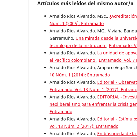
Artículos más leídos del mismo autor/a
Arnaldo Rios Alvarado, MSc.,
¿Acreditació
Núm. 1 (2005): Entramado
Arnaldo Rios Alvarado, MG., Viviana Ban
Garramuño,
Una mirada desde la universida
tecnología de la institución
,
Entramado: V
Arnaldo Ríos Alvarado,
La unidad de apoyo
el Pacífico colombiano
,
Entramado: Vol. 7
Arnaldo Rios Alvarado, Amparo Vega Sánc
10 Núm. 1 (2014): Entramado
Arnaldo Rios Alvarado,
Editorial - Observa
Entramado: Vol. 13 Núm. 1 (2017): Entram
Arnaldo Ríos Alvarado,
EDITORIAL - Investi
neoliberalismo para enfrentar la crisis 
Entramado
Arnaldo Rios Alvarado,
Editorial - Estímul
Vol. 13 Núm. 2 (2017): Entramado
Arnaldo Ríos Alvarado,
En búsqueda de la 