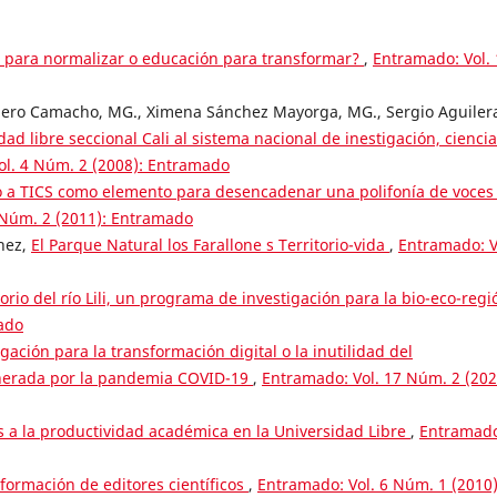
n para normalizar o educación para transformar?
,
Entramado: Vol. 
guero Camacho, MG., Ximena Sánchez Mayorga, MG., Sergio Aguiler
d libre seccional Cali al sistema nacional de inestigación, ciencia
ol. 4 Núm. 2 (2008): Entramado
 a TICS como elemento para desencadenar una polifonía de voces
 Núm. 2 (2011): Entramado
hez,
El Parque Natural los Farallone s Territorio-vida
,
Entramado: V
torio del río Lili, un programa de investigación para la bio-eco-reg
ado
gación para la transformación digital o la inutilidad del
generada por la pandemia COVID-19
,
Entramado: Vol. 17 Núm. 2 (202
os a la productividad académica en la Universidad Libre
,
Entramad
formación de editores científicos
,
Entramado: Vol. 6 Núm. 1 (2010)