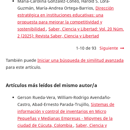
María-Carolina Gónzalez-Coneo, Harold S. Lora-
Guzmán, María-Andrea Ortega-Barrios,
Dirección
estratégica en instituciones educativas: una
propuesta para mejorar la competitividad y
sostenibilidad
,
Saber, Ciencia y Libertad: Vol. 20 Núm.
2 (2025): Revista Saber, Ciencia y Libertad
1-10 de 93
Siguiente
También puede
Iniciar una búsqueda de similitud avanzada
para este artículo.
Artículos más leídos del mismo autor/a
Gerson Rueda-Vera, William-Rodrigo Avendaño-
Castro, Abad-Ernesto Parada-Trujillo,
Sistemas de
información y control de inventarios en Micro
Pequeñas y Medianas Empresas - Mipymes de la
ciudad de Cúcuta, Colombia
,
Saber, Ciencia y