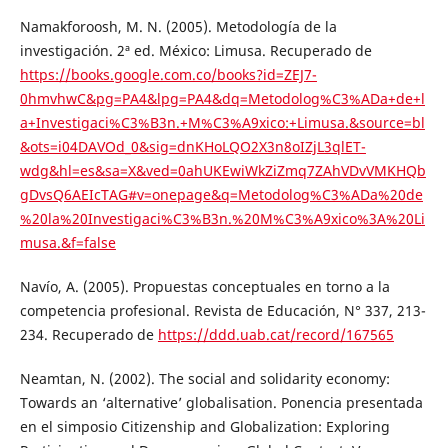
Namakforoosh, M. N. (2005). Metodología de la
investigación. 2ª ed. México: Limusa. Recuperado de
https://books.google.com.co/books?id=ZEJ7-
0hmvhwC&pg=PA4&lpg=PA4&dq=Metodolog%C3%ADa+de+l
a+Investigaci%C3%B3n.+M%C3%A9xico:+Limusa.&source=bl
&ots=i04DAVOd_0&sig=dnKHoLQO2X3n8oIZjL3qlET-
wdg&hl=es&sa=X&ved=0ahUKEwiWkZiZmq7ZAhVDvVMKHQb
gDvsQ6AEIcTAG#v=onepage&q=Metodolog%C3%ADa%20de
%20la%20Investigaci%C3%B3n.%20M%C3%A9xico%3A%20Li
musa.&f=false
Navío, A. (2005). Propuestas conceptuales en torno a la
competencia profesional. Revista de Educación, N° 337, 213-
234. Recuperado de
https://ddd.uab.cat/record/167565
Neamtan, N. (2002). The social and solidarity economy:
Towards an ‘alternative’ globalisation. Ponencia presentada
en el simposio Citizenship and Globalization: Exploring