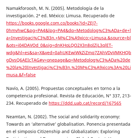
Namakforoosh, M. N. (2005). Metodología de la
investigación. 2ª ed. México: Limusa. Recuperado de
https://books.google.com.co/books?id=ZEJ7-
0hmvhwC&pg=PA4&lpg=PA4&dq=Metodolog%C3%ADa+de+l
a+Investigaci%C3%B3n.+M%C3%A9xico:+Limusa.&source=bl
&ots=i04DAVOd_0&sig=dnKHoLQO2X3n8oIZjL3qlET-
wdg&hl=es&sa=X&ved=0ahUKEwiWkZiZmq7ZAhVDvVMKHQb
gDvsQ6AEIcTAG#v=onepage&q=Metodolog%C3%ADa%20de
%20la%20Investigaci%C3%B3n.%20M%C3%A9xico%3A%20Li
musa.&f=false
Navío, A. (2005). Propuestas conceptuales en torno a la
competencia profesional. Revista de Educación, N° 337, 213-
234. Recuperado de
https://ddd.uab.cat/record/167565
Neamtan, N. (2002). The social and solidarity economy:
Towards an ‘alternative’ globalisation. Ponencia presentada
en el simposio Citizenship and Globalization: Exploring