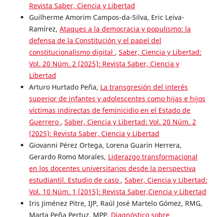
Revista Saber, Ciencia y Libertad
Guilherme Amorim Campos-da-Silva, Eric Leiva-
Ramírez,
Ataques a la democracia y populismo: la
defensa de la Constitución y el papel del
constitucionalismo digital
,
Saber, Ciencia y Libertad:
Vol. 20 Núm. 2 (2025): Revista Saber, Ciencia y
Libertad
Arturo Hurtado Peña,
La transgresión del interés
superior de infantes y adolescentes como hijas e hijos
víctimas indirectas de feminicidio en el Estado de
Guerrero
,
Saber, Ciencia y Libertad: Vol. 20 Núm. 2
(2025): Revista Saber, Ciencia y Libertad
Giovanni Pérez Ortega, Lorena Guarín Herrera,
Gerardo Romo Morales,
Liderazgo transformacional
en los docentes universitarios desde la perspectiva
estudiantil. Estudio de caso
,
Saber, Ciencia y Libertad:
Vol. 10 Núm. 1 (2015): Revista Saber,Ciencia y Libertad
Iris Jiménez Pitre, IJP, Raúl José Martelo Gómez, RMG,
Marta Peña Pertuz, MPP,
Diagnóstico sobre