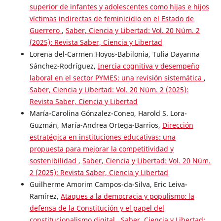
superior de infantes y adolescentes como hijas e hijos
víctimas indirectas de feminicidio en el Estado de
Guerrero
,
Saber, Ciencia y Libertad: Vol. 20 Núm. 2
(2025): Revista Saber, Ciencia y Libertad
Lorena del-Carmen Hoyos-Babilonia, Tulia Dayanna
Sánchez-Rodríguez,
Inercia cognitiva y desempeño
laboral en el sector PYMES: una revisión sistemática
,
Saber, Ciencia y Libertad: Vol. 20 Núm. 2 (2025):
Revista Saber, Ciencia y Libertad
María-Carolina Gónzalez-Coneo, Harold S. Lora-
Guzmán, María-Andrea Ortega-Barrios,
Dirección
estratégica en instituciones educativas: una
propuesta para mejorar la competitividad y
sostenibilidad
,
Saber, Ciencia y Libertad: Vol. 20 Núm.
2 (2025): Revista Saber, Ciencia y Libertad
Guilherme Amorim Campos-da-Silva, Eric Leiva-
Ramírez,
Ataques a la democracia y populismo: la
defensa de la Constitución y el papel del
constitucionalismo digital
,
Saber, Ciencia y Libertad: