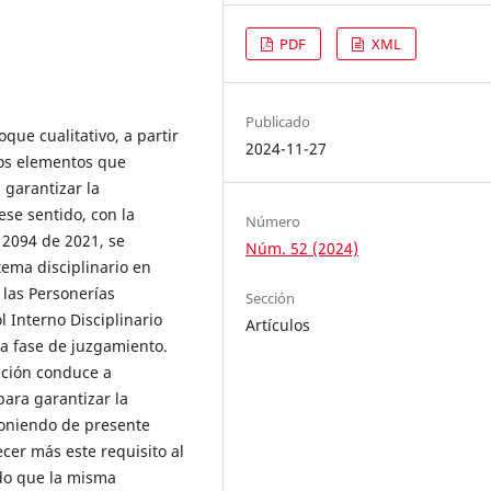
PDF
XML
Publicado
que cualitativo, a partir
2024-11-27
los elementos que
 garantizar la
ese sentido, con la
Número
 2094 de 2021, se
Núm. 52 (2024)
tema disciplinario en
 las Personerías
Sección
l Interno Disciplinario
Artículos
la fase de juzgamiento.
gación conduce a
para garantizar la
 poniendo de presente
cer más este requisito al
ndo que la misma