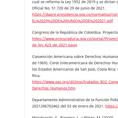
cual se reforma la Ley 1952 de 2019 y se dictan o
Oficial No. 51.720 de 29 de junio de 2021.
https://dapre.presidencia.gov.co/normativa/n
EL%2029%20DE%20JUNIO%20DE%202021.pdf
Congreso de la República de Colombia. Proyecto
https://www.procuraduria.gov.co/portal/Proyect
de_ley_423_de_2021.page
Convención Americana sobre Derechos Humanos.
de 1969). Corte Interamericana de Derechos Hu
los Estados Americanos de San José, Costa Rica: 
Rica.
https://www.oas.org/dil/esp/tratados_B32_Con
Derechos_Humanos.htm
Departamento Administrativo de la Función Públ
2021206702462 del 03 de enero de 2021.
https:
Mondragón, S., Barreiro, J., y Flórez, M. (2020).