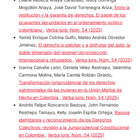
Julián Felipe Correa Quiroga,
La efectividad de las
sanciones propias de la JEP: análisis crítico desde el
componente retributivo
,
Verba luris: Núm. 54 (2025)
Liliana Rebeca Anaya Caraballo, Nuby Dominga
Mogollón Anaya, José David Torrenegra Ariza,
Entre la
restitución y la garantía de derechos: El papel de los
ocupantes secundarios en el ordenamiento jurídico
colombiano
,
Verba luris: Núm. 54 (2025)
Yamid Enrique Cotrina Gulfo, Mateo Andrés Obredor
Jiménez,
El derecho a solicitar y a disfrutar del asilo: la
doble dimensión del régimen de protección
internacional a refugiados
,
Verba luris: Núm. 54
(2025)
Ivanna Calvete León, Daniela Vélez Restrepo, Valentina
Carmona Molina, María Camila Roldán Giraldo,
Transformación jurisprudencial de los derechos
patrimoniales de las mujeres en la Unión Marital de
Hecho en Colombia
,
Verba luris: Núm. 54 (2025)
Andrés Felipe Roncancio Bedoya, John Fernando