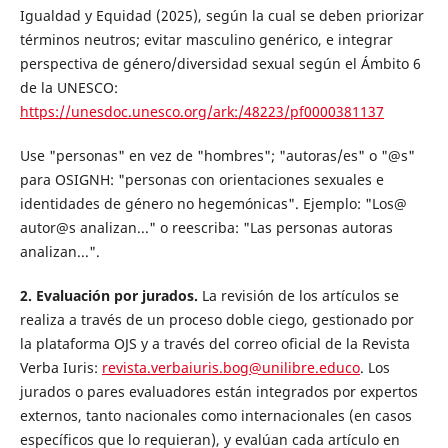
Igualdad y Equidad (2025), según la cual se deben priorizar
términos neutros; evitar masculino genérico, e integrar
perspectiva de género/diversidad sexual según el Ámbito 6
de la UNESCO:
https://unesdoc.unesco.org/ark:/48223/pf0000381137
Use "personas" en vez de "hombres"; "autoras/es" o "@s"
para OSIGNH: "personas con orientaciones sexuales e
identidades de género no hegemónicas". Ejemplo: "Los@
autor@s analizan..." o reescriba: "Las personas autoras
analizan...".
2. Evaluación por jurados.
La revisión de los artículos se
realiza a través de un proceso doble ciego, gestionado por
la plataforma OJS y a través del correo oficial de la Revista
Verba Iuris:
revista.verbaiuris.bog@unilibre.educo
. Los
jurados o pares evaluadores están integrados por expertos
externos, tanto nacionales como internacionales (en casos
específicos que lo requieran), y evalúan cada artículo en