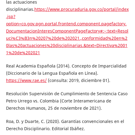
las actuaciones
disciplinarias.
https://www.procuraduria.gov.co/portal/index
.jsp?
option=co.gov.pgn.portal.frontend.component.pagefactory.
DocumentacionInteresComponentPageFactory#:~:text=Resol
uci%C3%B3n%20207%20de%202021.,conformidad%20en%2
0las%20actuaciones%20disciplinarias.&text=Directiva%2001
1%20de%202021
Real Academia Española (2014). Concepto de Imparcialidad
(Diccionario de la Lengua Española en Línea).
https://www.rae.es/
(consulta: 2019, diciembre 01).
Resolución Supervisión de Cumplimiento de Sentencia Caso
Petro Urrego vs. Colombia (Corte Interamericana de
Derechos Humanos, 25 de noviembre de 2021).
Roa, D. y Duarte, C. (2020). Garantías convencionales en el
Derecho Disciplinario. Editorial Ibáñez.