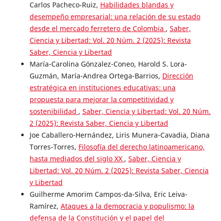
Carlos Pacheco-Ruiz,
Habilidades blandas y
desempeño empresarial: una relación de su estado
desde el mercado ferretero de Colombia
,
Saber,
Ciencia y Libertad: Vol. 20 Núm. 2 (2025): Revista
Saber, Ciencia y Libertad
María-Carolina Gónzalez-Coneo, Harold S. Lora-
Guzmán, María-Andrea Ortega-Barrios,
Dirección
estratégica en instituciones educativas: una
propuesta para mejorar la competitividad y
sostenibilidad
,
Saber, Ciencia y Libertad: Vol. 20 Núm.
2 (2025): Revista Saber, Ciencia y Libertad
Joe Caballero-Hernández, Liris Munera-Cavadia, Diana
Torres-Torres,
Filosofía del derecho latinoamericano,
hasta mediados del siglo XX
,
Saber, Ciencia y
Libertad: Vol. 20 Núm. 2 (2025): Revista Saber, Ciencia
y Libertad
Guilherme Amorim Campos-da-Silva, Eric Leiva-
Ramírez,
Ataques a la democracia y populismo: la
defensa de la Constitución y el papel del