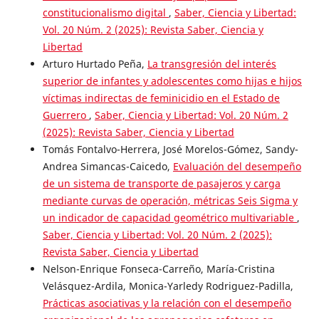
constitucionalismo digital
,
Saber, Ciencia y Libertad:
Vol. 20 Núm. 2 (2025): Revista Saber, Ciencia y
Libertad
Arturo Hurtado Peña,
La transgresión del interés
superior de infantes y adolescentes como hijas e hijos
víctimas indirectas de feminicidio en el Estado de
Guerrero
,
Saber, Ciencia y Libertad: Vol. 20 Núm. 2
(2025): Revista Saber, Ciencia y Libertad
Tomás Fontalvo-Herrera, José Morelos-Gómez, Sandy-
Andrea Simancas-Caicedo,
Evaluación del desempeño
de un sistema de transporte de pasajeros y carga
mediante curvas de operación, métricas Seis Sigma y
un indicador de capacidad geométrico multivariable
,
Saber, Ciencia y Libertad: Vol. 20 Núm. 2 (2025):
Revista Saber, Ciencia y Libertad
Nelson-Enrique Fonseca-Carreño, María-Cristina
Velásquez-Ardila, Monica-Yarledy Rodriguez-Padilla,
Prácticas asociativas y la relación con el desempeño