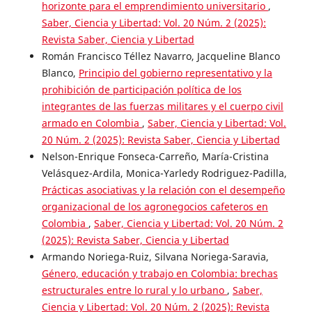
horizonte para el emprendimiento universitario
,
Saber, Ciencia y Libertad: Vol. 20 Núm. 2 (2025):
Revista Saber, Ciencia y Libertad
Román Francisco Téllez Navarro, Jacqueline Blanco
Blanco,
Principio del gobierno representativo y la
prohibición de participación política de los
integrantes de las fuerzas militares y el cuerpo civil
armado en Colombia
,
Saber, Ciencia y Libertad: Vol.
20 Núm. 2 (2025): Revista Saber, Ciencia y Libertad
Nelson-Enrique Fonseca-Carreño, María-Cristina
Velásquez-Ardila, Monica-Yarledy Rodriguez-Padilla,
Prácticas asociativas y la relación con el desempeño
organizacional de los agronegocios cafeteros en
Colombia
,
Saber, Ciencia y Libertad: Vol. 20 Núm. 2
(2025): Revista Saber, Ciencia y Libertad
Armando Noriega-Ruiz, Silvana Noriega-Saravia,
Género, educación y trabajo en Colombia: brechas
estructurales entre lo rural y lo urbano
,
Saber,
Ciencia y Libertad: Vol. 20 Núm. 2 (2025): Revista