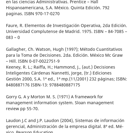
en las ciencias Administrativas. Prentice – Hall
Hispanoamericana, S.A. México. Quinta Edición. 792
paginas. ISBN 970-17-0270
Faure, R. Elementos de Investigación Operativa, 2da Edición.
Universidad Complutense de Madrid. 1975. ISBN – 84-7085 –
083 – 0
Gallagher, Ch. Watson, Hugh (1997); Método Cuantitativos
para la Toma de Decisiones. 2da. Edición. México Mc Graw
– Hill. ISBN 0-07-0022751-9
Keeney, R. L.; Raiffa, H.; Hammond, J., (aut.) Decisiones
Inteligentes Cárdenas Nannetti, Jorge, (tr.) Ediciones
Gestión 2000, S.A. 1ª ed., 1ª mp.(11/2001) 232 páginas; ISBN:
8480887176 ISBN-13: 9788480887175
Gorry G. A y Morton M. S. (1971) A framework for
management information system. Sloan management
review pp 55-70.
Laudon J.C and J.P. Laudon (2004), Sistemas de información
gerencial, Administración de la empresa digital. 8ª ed. Mé-
xico. Pearson Education.