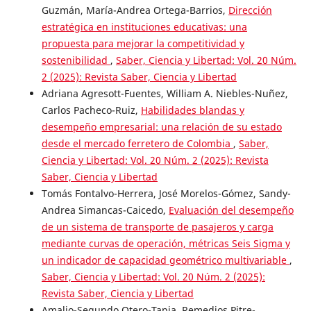
Guzmán, María-Andrea Ortega-Barrios,
Dirección
estratégica en instituciones educativas: una
propuesta para mejorar la competitividad y
sostenibilidad
,
Saber, Ciencia y Libertad: Vol. 20 Núm.
2 (2025): Revista Saber, Ciencia y Libertad
Adriana Agresott-Fuentes, William A. Niebles-Nuñez,
Carlos Pacheco-Ruiz,
Habilidades blandas y
desempeño empresarial: una relación de su estado
desde el mercado ferretero de Colombia
,
Saber,
Ciencia y Libertad: Vol. 20 Núm. 2 (2025): Revista
Saber, Ciencia y Libertad
Tomás Fontalvo-Herrera, José Morelos-Gómez, Sandy-
Andrea Simancas-Caicedo,
Evaluación del desempeño
de un sistema de transporte de pasajeros y carga
mediante curvas de operación, métricas Seis Sigma y
un indicador de capacidad geométrico multivariable
,
Saber, Ciencia y Libertad: Vol. 20 Núm. 2 (2025):
Revista Saber, Ciencia y Libertad
Amalio-Segundo Otero-Tapia, Remedios Pitre-