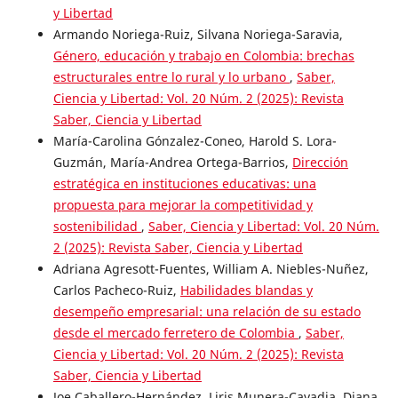
y Libertad
Armando Noriega-Ruiz, Silvana Noriega-Saravia,
Género, educación y trabajo en Colombia: brechas
estructurales entre lo rural y lo urbano
,
Saber,
Ciencia y Libertad: Vol. 20 Núm. 2 (2025): Revista
Saber, Ciencia y Libertad
María-Carolina Gónzalez-Coneo, Harold S. Lora-
Guzmán, María-Andrea Ortega-Barrios,
Dirección
estratégica en instituciones educativas: una
propuesta para mejorar la competitividad y
sostenibilidad
,
Saber, Ciencia y Libertad: Vol. 20 Núm.
2 (2025): Revista Saber, Ciencia y Libertad
Adriana Agresott-Fuentes, William A. Niebles-Nuñez,
Carlos Pacheco-Ruiz,
Habilidades blandas y
desempeño empresarial: una relación de su estado
desde el mercado ferretero de Colombia
,
Saber,
Ciencia y Libertad: Vol. 20 Núm. 2 (2025): Revista
Saber, Ciencia y Libertad
Joe Caballero-Hernández, Liris Munera-Cavadia, Diana