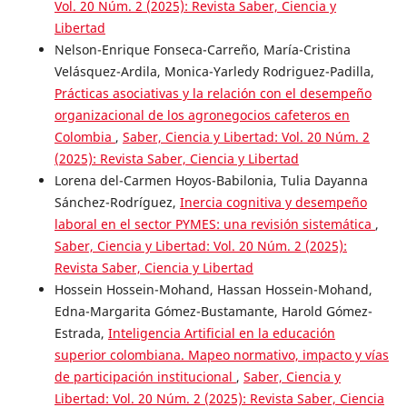
Vol. 20 Núm. 2 (2025): Revista Saber, Ciencia y
Libertad
Nelson-Enrique Fonseca-Carreño, María-Cristina
Velásquez-Ardila, Monica-Yarledy Rodriguez-Padilla,
Prácticas asociativas y la relación con el desempeño
organizacional de los agronegocios cafeteros en
Colombia
,
Saber, Ciencia y Libertad: Vol. 20 Núm. 2
(2025): Revista Saber, Ciencia y Libertad
Lorena del-Carmen Hoyos-Babilonia, Tulia Dayanna
Sánchez-Rodríguez,
Inercia cognitiva y desempeño
laboral en el sector PYMES: una revisión sistemática
,
Saber, Ciencia y Libertad: Vol. 20 Núm. 2 (2025):
Revista Saber, Ciencia y Libertad
Hossein Hossein-Mohand, Hassan Hossein-Mohand,
Edna-Margarita Gómez-Bustamante, Harold Gómez-
Estrada,
Inteligencia Artificial en la educación
superior colombiana. Mapeo normativo, impacto y vías
de participación institucional
,
Saber, Ciencia y
Libertad: Vol. 20 Núm. 2 (2025): Revista Saber, Ciencia