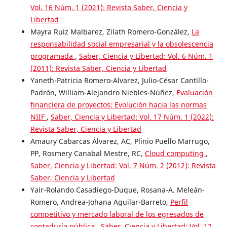
Vol. 16 Núm. 1 (2021): Revista Saber, Ciencia y
Libertad
Mayra Ruiz Malbarez, Zilath Romero-González,
La
responsabilidad social empresarial y la obsolescencia
programada
,
Saber, Ciencia y Libertad: Vol. 6 Núm. 1
(2011): Revista Saber, Ciencia y Libertad
Yaneth-Patricia Romero-Alvarez, Julio-César Cantillo-
Padrón, William-Alejandro Niebles-Núñez,
Evaluación
financiera de proyectos: Evolución hacia las normas
NIIF
,
Saber, Ciencia y Libertad: Vol. 17 Núm. 1 (2022):
Revista Saber, Ciencia y Libertad
Amaury Cabarcas Álvarez, AC, Plinio Puello Marrugo,
PP, Rosmery Canabal Mestre, RC,
Cloud computing
,
Saber, Ciencia y Libertad: Vol. 7 Núm. 2 (2012): Revista
Saber, Ciencia y Libertad
Yair-Rolando Casadiego-Duque, Rosana-A. Meleán-
Romero, Andrea-Johana Aguilar-Barreto,
Perfil
competitivo y mercado laboral de los egresados de
contaduría pública
,
Saber, Ciencia y Libertad: Vol. 17