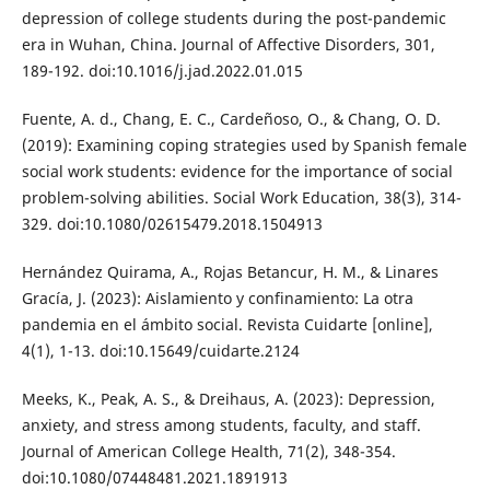
depression of college students during the post-pandemic
era in Wuhan, China. Journal of Affective Disorders, 301,
189-192. doi:10.1016/j.jad.2022.01.015
Fuente, A. d., Chang, E. C., Cardeñoso, O., & Chang, O. D.
(2019): Examining coping strategies used by Spanish female
social work students: evidence for the importance of social
problem-solving abilities. Social Work Education, 38(3), 314-
329. doi:10.1080/02615479.2018.1504913
Hernández Quirama, A., Rojas Betancur, H. M., & Linares
Gracía, J. (2023): Aislamiento y confinamiento: La otra
pandemia en el ámbito social. Revista Cuidarte [online],
4(1), 1-13. doi:10.15649/cuidarte.2124
Meeks, K., Peak, A. S., & Dreihaus, A. (2023): Depression,
anxiety, and stress among students, faculty, and staff.
Journal of American College Health, 71(2), 348-354.
doi:10.1080/07448481.2021.1891913