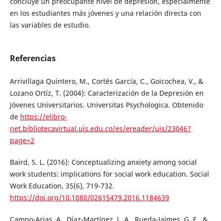
concluye un preocupante nivel de depresión, especialmente
en los estudiantes más jóvenes y una relación directa con
las variables de estudio.
Referencias
Arrivillaga Quintero, M., Cortés García, C., Goicochea, V., &
Lozano Ortíz, T. (2004): Caracterización de la Depresión en
Jóvenes Universitarios. Universitas Psychologica. Obtenido
de
https://elibro-
net.bibliotecavirtual.uis.edu.co/es/ereader/uis/23046?
page=2
Baird, S. L. (2016): Conceptualizing anxiety among social
work students: implications for social work education. Social
Work Education, 35(6), 719-732.
https://doi.org/10.1080/02615479.2016.1184639
Campo-Arias, A., Díaz-Martínez, L. A., Rueda-Jaimes, G. E., &