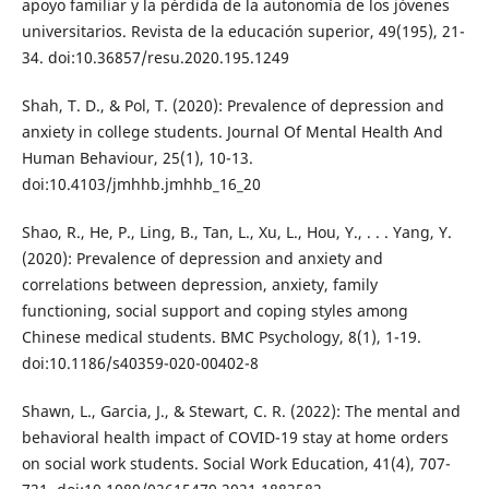
apoyo familiar y la pérdida de la autonomía de los jóvenes
universitarios. Revista de la educación superior, 49(195), 21-
34. doi:10.36857/resu.2020.195.1249
Shah, T. D., & Pol, T. (2020): Prevalence of depression and
anxiety in college students. Journal Of Mental Health And
Human Behaviour, 25(1), 10-13.
doi:10.4103/jmhhb.jmhhb_16_20
Shao, R., He, P., Ling, B., Tan, L., Xu, L., Hou, Y., . . . Yang, Y.
(2020): Prevalence of depression and anxiety and
correlations between depression, anxiety, family
functioning, social support and coping styles among
Chinese medical students. BMC Psychology, 8(1), 1-19.
doi:10.1186/s40359-020-00402-8
Shawn, L., Garcia, J., & Stewart, C. R. (2022): The mental and
behavioral health impact of COVID-19 stay at home orders
on social work students. Social Work Education, 41(4), 707-