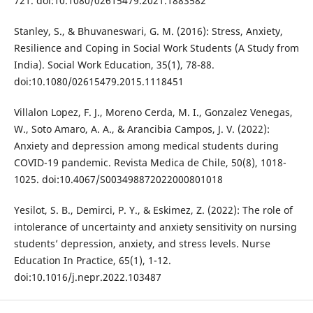
721. doi:10.1080/02615479.2021.1883582
Stanley, S., & Bhuvaneswari, G. M. (2016): Stress, Anxiety,
Resilience and Coping in Social Work Students (A Study from
India). Social Work Education, 35(1), 78-88.
doi:10.1080/02615479.2015.1118451
Villalon Lopez, F. J., Moreno Cerda, M. I., Gonzalez Venegas,
W., Soto Amaro, A. A., & Arancibia Campos, J. V. (2022):
Anxiety and depression among medical students during
COVID-19 pandemic. Revista Medica de Chile, 50(8), 1018-
1025. doi:10.4067/S003498872022000801018
Yesilot, S. B., Demirci, P. Y., & Eskimez, Z. (2022): The role of
intolerance of uncertainty and anxiety sensitivity on nursing
students’ depression, anxiety, and stress levels. Nurse
Education In Practice, 65(1), 1-12.
doi:10.1016/j.nepr.2022.103487