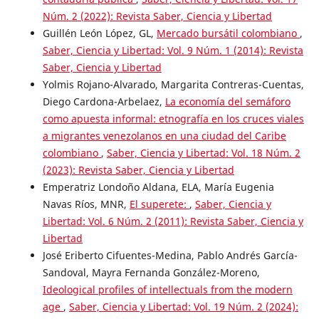
Núm. 2 (2022): Revista Saber, Ciencia y Libertad
Guillén León López, GL,
Mercado bursátil colombiano
,
Saber, Ciencia y Libertad: Vol. 9 Núm. 1 (2014): Revista
Saber, Ciencia y Libertad
Yolmis Rojano-Alvarado, Margarita Contreras-Cuentas,
Diego Cardona-Arbelaez,
La economía del semáforo
como apuesta informal: etnografía en los cruces viales
a migrantes venezolanos en una ciudad del Caribe
colombiano
,
Saber, Ciencia y Libertad: Vol. 18 Núm. 2
(2023): Revista Saber, Ciencia y Libertad
Emperatriz Londoño Aldana, ELA, María Eugenia
Navas Ríos, MNR,
El superete:
,
Saber, Ciencia y
Libertad: Vol. 6 Núm. 2 (2011): Revista Saber, Ciencia y
Libertad
José Eriberto Cifuentes-Medina, Pablo Andrés García-
Sandoval, Mayra Fernanda González-Moreno,
Ideological profiles of intellectuals from the modern
age
,
Saber, Ciencia y Libertad: Vol. 19 Núm. 2 (2024):