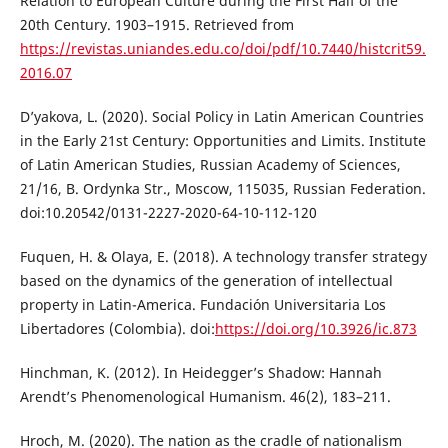
Relation to European Culture during the First Half of the
20th Century. 1903–1915. Retrieved from
https://revistas.uniandes.edu.co/doi/pdf/10.7440/histcrit59.
2016.07
D’yakova, L. (2020). Social Policy in Latin American Countries
in the Early 21st Century: Opportunities and Limits. Institute
of Latin American Studies, Russian Academy of Sciences,
21/16, B. Ordynka Str., Moscow, 115035, Russian Federation.
doi:10.20542/0131-2227-2020-64-10-112-120
Fuquen, H. & Olaya, E. (2018). A technology transfer strategy
based on the dynamics of the generation of intellectual
property in Latin-America. Fundación Universitaria Los
Libertadores (Colombia). doi:
https://doi.org/10.3926/ic.873
Hinchman, K. (2012). In Heidegger’s Shadow: Hannah
Arendt’s Phenomenological Humanism. 46(2), 183–211.
Hroch, M. (2020). The nation as the cradle of nationalism