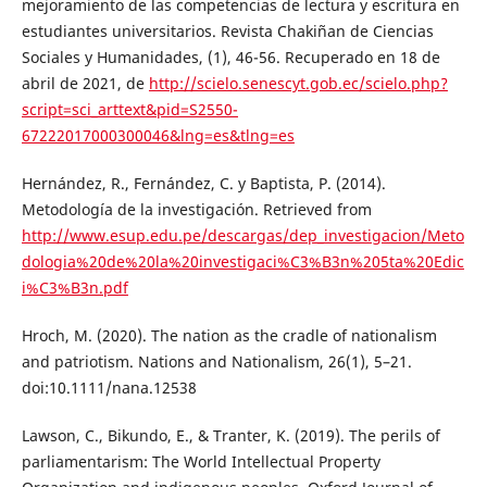
mejoramiento de las competencias de lectura y escritura en
estudiantes universitarios. Revista Chakiñan de Ciencias
Sociales y Humanidades, (1), 46-56. Recuperado en 18 de
abril de 2021, de
http://scielo.senescyt.gob.ec/scielo.php?
script=sci_arttext&pid=S2550-
67222017000300046&lng=es&tlng=es
Hernández, R., Fernández, C. y Baptista, P. (2014).
Metodología de la investigación. Retrieved from
http://www.esup.edu.pe/descargas/dep_investigacion/Meto
dologia%20de%20la%20investigaci%C3%B3n%205ta%20Edic
i%C3%B3n.pdf
Hroch, M. (2020). The nation as the cradle of nationalism
and patriotism. Nations and Nationalism, 26(1), 5–21.
doi:10.1111/nana.12538
Lawson, C., Bikundo, E., & Tranter, K. (2019). The perils of
parliamentarism: The World Intellectual Property