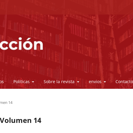
os
Politicas
Sobre la revista
envios
Contact
lumen 14
- Volumen 14