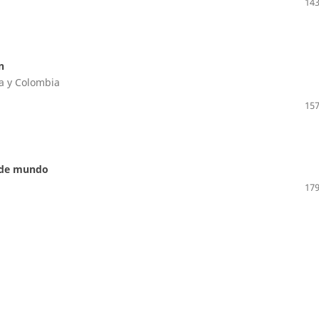
143
n
a y Colombia
157
s de mundo
179