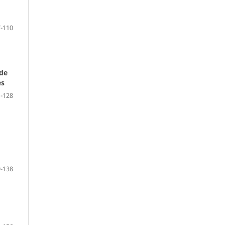
-110
 de
es
-128
-138