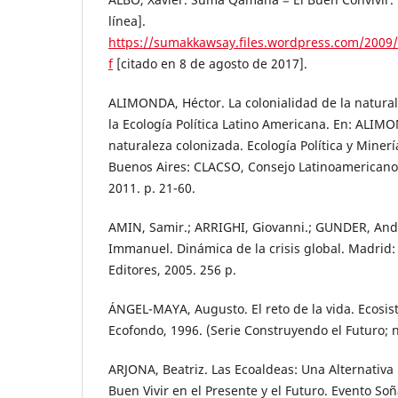
línea].
https://sumakkawsay.files.wordpress.com/200
f
[citado en 8 de agosto de 2017].
ALIMONDA, Héctor. La colonialidad de la natura
la Ecología Política Latino Americana. En: ALIM
naturaleza colonizada. Ecología Política y Miner
Buenos Aires: CLACSO, Consejo Latinoamericano 
2011. p. 21-60.
AMIN, Samir.; ARRIGHI, Giovanni.; GUNDER, An
Immanuel. Dinámica de la crisis global. Madrid:
Editores, 2005. 256 p.
ÁNGEL-MAYA, Augusto. El reto de la vida. Ecosis
Ecofondo, 1996. (Serie Construyendo el Futuro; n
ARJONA, Beatriz. Las Ecoaldeas: Una Alternativa 
Buen Vivir en el Presente y el Futuro. Evento So