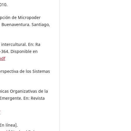
010.
Opción de Micropoder
e Buenaventura. Santiago,
 intercultural. En: Ra
5-364. Disponible en
pdf
erspectiva de los Sistemas
icas Organizativas de la
 Emergente. En: Revista
f
n línea].