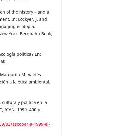
n of the history – and a
ent. In: Lockyer, J. and
engaging ecotopia.
 New York: Berghahn Book,
ología política? En:
-60.
 Margarita M. Valdés
ión a la ética ambiental.
 cultura y política en la
, ICAN, 1999. 400 p.
09/03/escobar-a-1999-el-