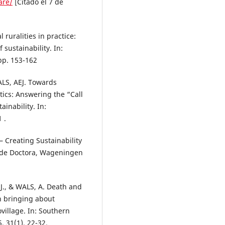
are/
[Citado el 7 de
uralities in practice:
sustainability. In:
 pp. 153-162
LS, AEJ. Towards
tics: Answering the “Call
inability. In:
 .
 Creating Sustainability
 de Doctora, Wageningen
J., & WALS, A. Death and
in bringing about
village. In: Southern
, 31(1), 22-32.