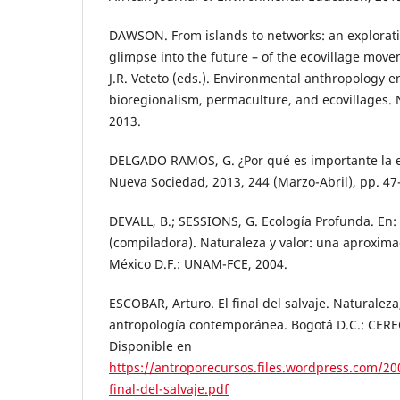
DAWSON. From islands to networks: an exploratio
glimpse into the future – of the ecovillage movem
J.R. Veteto (eds.). Environmental anthropology 
bioregionalism, permaculture, and ecovillages.
2013.
DELGADO RAMOS, G. ¿Por qué es importante la ec
Nueva Sociedad, 2013, 244 (Marzo-Abril), pp. 47
DEVALL, B.; SESSIONS, G. Ecología Profunda. En:
(compiladora). Naturaleza y valor: una aproximac
México D.F.: UNAM-FCE, 2004.
ESCOBAR, Arturo. El final del salvaje. Naturaleza,
antropología contemporánea. Bogotá D.C.: CEREC
Disponible en
https://antroporecursos.files.wordpress.com/20
final-del-salvaje.pdf