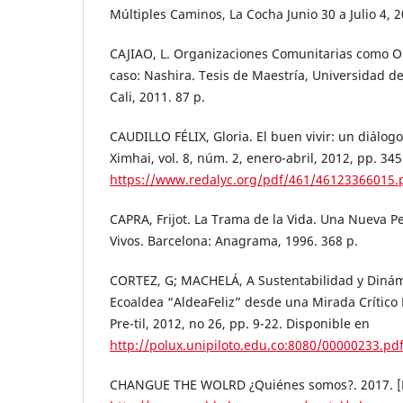
Múltiples Caminos, La Cocha Junio 30 a Julio 4, 2
CAJIAO, L. Organizaciones Comunitarias como 
caso: Nashira. Tesis de Maestría, Universidad d
Cali, 2011. 87 p.
CAUDILLO FÉLIX, Gloria. El buen vivir: un diálogo
Ximhai, vol. 8, núm. 2, enero-abril, 2012, pp. 34
https://www.redalyc.org/pdf/461/46123366015.
CAPRA, Frijot. La Trama de la Vida. Una Nueva P
Vivos. Barcelona: Anagrama, 1996. 368 p.
CORTEZ, G; MACHELÁ, A Sustentabilidad y Dinám
Ecoaldea “AldeaFeliz” desde una Mirada Crítico
Pre-til, 2012, no 26, pp. 9-22. Disponible en
http://polux.unipiloto.edu.co:8080/00000233.pd
CHANGUE THE WOLRD ¿Quiénes somos?. 2017. [E