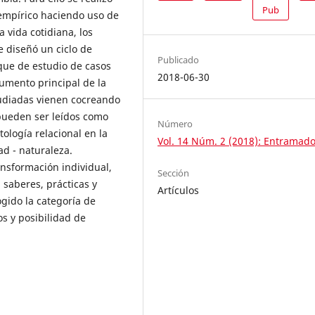
Pub
empírico haciendo uso de
 vida cotidiana, los
e diseñó un ciclo de
Publicado
oque de estudio de casos
2018-06-30
rgumento principal de la
tudiadas vienen cocreando
 pueden ser leídos como
Número
ología relacional en la
Vol. 14 Núm. 2 (2018): Entramad
d - naturaleza.
ansformación individual,
Sección
 saberes, prácticas y
Artículos
ogido la categoría de
s y posibilidad de