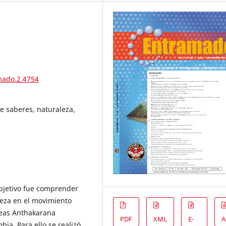
mado.2.4754
de saberes, naturaleza,
objetivo fue comprender
eza en el movimiento
deas Anthakarana
PDF
XML
E-
A
ia. Para ello se realizó