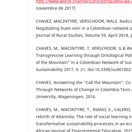
http://www.world-changers.org/portal/who-we-
noviembre de 2017]
CHAVEZ, MACINTYRE, VERSCHOOR, WALS. Radical r
Negotiating buen vivir in a Colombian network of 
Journal of Rural Studies, Volume 59, April 2018,
CHAVES, M., MACINTYRE, T, VERSCHOOR, G & WA
Transgressive Learning through Ontological Poli
of the Mountain” in a Colombian Network of Susta
Sustainability 2017, 9, 21; doi:10.3390/su9010021
CHAVES. Answering the “Call the Mountain”: Co –
Through Networks of Change in Colombia.Tesis
University, Wageningen, 2016.
CHAVES, M., MACINTYRE, T., RIANO, E., CALERO, 
rebirth of Atlántida: The role of social learning 
transformative sustainability processes in an eco
African Journal of Environmental Education, 2015