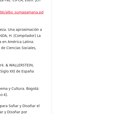
9/06/albo_sumaqamana.pd
leza. Una aproximación a
ONDA, H. (Compilador) La
ía en América Latina.
de Ciencias Sociales,
dré. & WALLERSTEIN,
 Siglo XXI de España
tema y Cultura. Bogotá:
o 4).
para Soñar y Disoñar el
ñar y Disoñar por