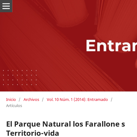
Inicio
/
Archivos
/
Vol. 10 Núm. 1 (2014): Entramado
/
Artículos
El Parque Natural los Farallone s
Territorio-vida