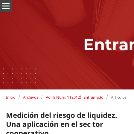
Inicio
/
Archivos
/
Vol. 8 Núm. 1 (2012): Entramado
/
Artículos
Medición del riesgo de liquidez.
Una aplicación en el sec tor
cooperativo