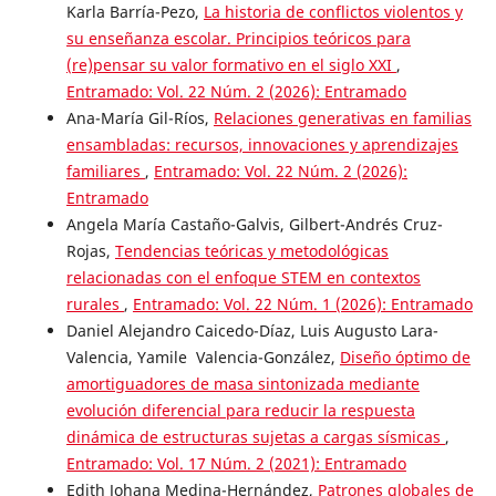
Karla Barría-Pezo,
La historia de conflictos violentos y
su enseñanza escolar. Principios teóricos para
(re)pensar su valor formativo en el siglo XXI
,
Entramado: Vol. 22 Núm. 2 (2026): Entramado
Ana-María Gil-Ríos,
Relaciones generativas en familias
ensambladas: recursos, innovaciones y aprendizajes
familiares
,
Entramado: Vol. 22 Núm. 2 (2026):
Entramado
Angela María Castaño-Galvis, Gilbert-Andrés Cruz-
Rojas,
Tendencias teóricas y metodológicas
relacionadas con el enfoque STEM en contextos
rurales
,
Entramado: Vol. 22 Núm. 1 (2026): Entramado
Daniel Alejandro Caicedo-Díaz, Luis Augusto Lara-
Valencia, Yamile Valencia-González,
Diseño óptimo de
amortiguadores de masa sintonizada mediante
evolución diferencial para reducir la respuesta
dinámica de estructuras sujetas a cargas sísmicas
,
Entramado: Vol. 17 Núm. 2 (2021): Entramado
Edith Johana Medina-Hernández,
Patrones globales de