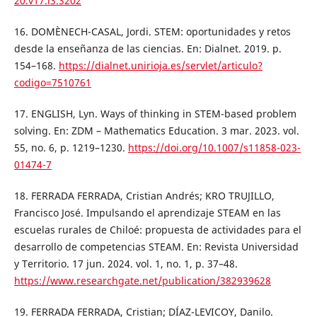
20.v17.i3.3202
16. DOMÈNECH-CASAL, Jordi. STEM: oportunidades y retos
desde la enseñanza de las ciencias. En: Dialnet. 2019. p.
154–168.
https://dialnet.unirioja.es/servlet/articulo?
codigo=7510761
17. ENGLISH, Lyn. Ways of thinking in STEM-based problem
solving. En: ZDM – Mathematics Education. 3 mar. 2023. vol.
55, no. 6, p. 1219–1230.
https://doi.org/10.1007/s11858-023-
01474-7
18. FERRADA FERRADA, Cristian Andrés; KRO TRUJILLO,
Francisco José. Impulsando el aprendizaje STEAM en las
escuelas rurales de Chiloé: propuesta de actividades para el
desarrollo de competencias STEAM. En: Revista Universidad
y Territorio. 17 jun. 2024. vol. 1, no. 1, p. 37–48.
https://www.researchgate.net/publication/382939628
19. FERRADA FERRADA, Cristian; DÍAZ-LEVICOY, Danilo.