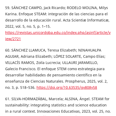
59. SÁNCHEZ CAMPO, Jack Ricardo; RODELO MOLINA, Milys
Karina. Enfoque STEAM: integración de las ciencias para el
desarrollo de la educación rural. Acta Scientiæ Informaticæ,
2022, vol. 5, no. 5, p. 1–15.
https://revistas.unicordoba.edu.co/index.php/asinf/article/v
iew/2721
60. SÁNCHEZ LLAMUCA, Teresa Elizabeth; NINAHUALPA
AGUIAR, Adriana Elizabeth; LÓPEZ SOLARTE, Campo Elías;
VILLACÍS RAMOS, Zoila Lucrecia; ULLAURI JARAMILLO,
Galecio Francisco. El enfoque STEM como estrategia para
desarrollar habilidades de pensamiento científico en la
enseñanza de Ciencias Naturales. Prospherus, 2025, vol. 2,
no. 3, p. 518–536.
https://doi.org/10.63535/gv808y58
61. SILVA-HORMAZÁBAL, Marcela; ALSINA, Ángel. STEAM for
sustainability: integrating statistics and science education
in a rural context. Innovaciones Educativas, 2023, vol. 25, no.