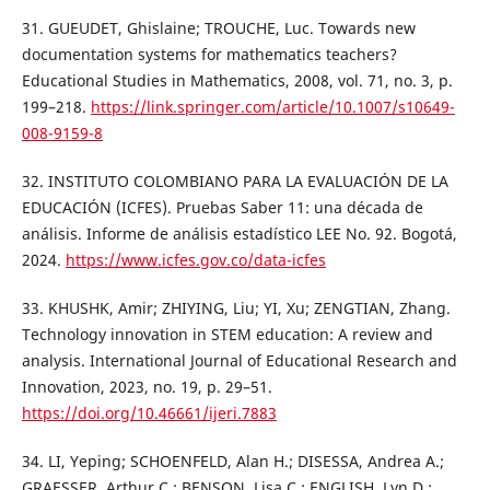
31. GUEUDET, Ghislaine; TROUCHE, Luc. Towards new
documentation systems for mathematics teachers?
Educational Studies in Mathematics, 2008, vol. 71, no. 3, p.
199–218.
https://link.springer.com/article/10.1007/s10649-
008-9159-8
32. INSTITUTO COLOMBIANO PARA LA EVALUACIÓN DE LA
EDUCACIÓN (ICFES). Pruebas Saber 11: una década de
análisis. Informe de análisis estadístico LEE No. 92. Bogotá,
2024.
https://www.icfes.gov.co/data-icfes
33. KHUSHK, Amir; ZHIYING, Liu; YI, Xu; ZENGTIAN, Zhang.
Technology innovation in STEM education: A review and
analysis. International Journal of Educational Research and
Innovation, 2023, no. 19, p. 29–51.
https://doi.org/10.46661/ijeri.7883
34. LI, Yeping; SCHOENFELD, Alan H.; DISESSA, Andrea A.;
GRAESSER, Arthur C.; BENSON, Lisa C.; ENGLISH, Lyn D.;