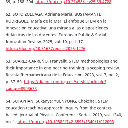
39, p. 188–204.
https://doi.org/10.22458/ie.v25i39.4728
62. SOTO ZULUAGA, Adriana María; BUSTAMANTE
RODRÍGUEZ, María de la Mar. El enfoque STEM en la
innovación educativa: una mirada a las disposiciones
didácticas de los docentes. European Public & Social
Innovation Review, 2025, vol. 10, p. 1–17.
https://doi.org/10.31637/epsir-2025-1276
63. SUÁREZ-CARREÑO, Franyelit. STEM methodologies and
their importance in engineering training: a scoping review.
Revista Iberoamericana de la Educación, 2023, vol. 7, no. 2,
p. 37–50.
https://dialnet.unirioja.es/servlet/articulo?
codigo=8903633
64. SUTAPHAN, Sukanya; YUENYONG, Chokchai. STEM
education teaching approach: inquiry from the context-
based. Journal of Physics: Conference Series, 2019, vol. 1340,
no. 1.
https://doi.org/10.1088/1742-6596/1340/1/012003