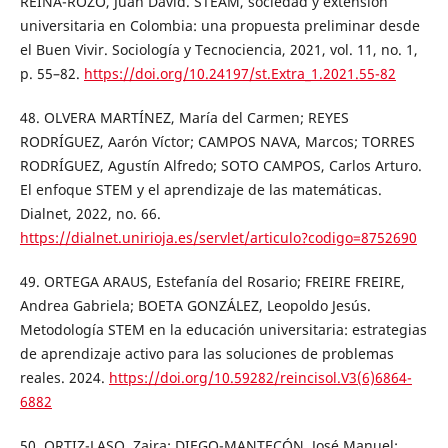
REINA-ROZO, Juan David. STEAM, sociedad y extensión
universitaria en Colombia: una propuesta preliminar desde
el Buen Vivir. Sociología y Tecnociencia, 2021, vol. 11, no. 1,
p. 55–82.
https://doi.org/10.24197/st.Extra_1.2021.55-82
48. OLVERA MARTÍNEZ, María del Carmen; REYES
RODRÍGUEZ, Aarón Víctor; CAMPOS NAVA, Marcos; TORRES
RODRÍGUEZ, Agustín Alfredo; SOTO CAMPOS, Carlos Arturo.
El enfoque STEM y el aprendizaje de las matemáticas.
Dialnet, 2022, no. 66.
https://dialnet.unirioja.es/servlet/articulo?codigo=8752690
49. ORTEGA ARAUS, Estefanía del Rosario; FREIRE FREIRE,
Andrea Gabriela; BOETA GONZÁLEZ, Leopoldo Jesús.
Metodología STEM en la educación universitaria: estrategias
de aprendizaje activo para las soluciones de problemas
reales. 2024.
https://doi.org/10.59282/reincisol.V3(6)6864-
6882
50. ORTIZ-LASO, Zaira; DIEGO-MANTECÓN, José Manuel;