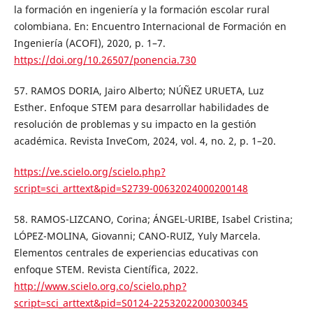
la formación en ingeniería y la formación escolar rural
colombiana. En: Encuentro Internacional de Formación en
Ingeniería (ACOFI), 2020, p. 1–7.
https://doi.org/10.26507/ponencia.730
57. RAMOS DORIA, Jairo Alberto; NÚÑEZ URUETA, Luz
Esther. Enfoque STEM para desarrollar habilidades de
resolución de problemas y su impacto en la gestión
académica. Revista InveCom, 2024, vol. 4, no. 2, p. 1–20.
https://ve.scielo.org/scielo.php?
script=sci_arttext&pid=S2739-00632024000200148
58. RAMOS-LIZCANO, Corina; ÁNGEL-URIBE, Isabel Cristina;
LÓPEZ-MOLINA, Giovanni; CANO-RUIZ, Yuly Marcela.
Elementos centrales de experiencias educativas con
enfoque STEM. Revista Científica, 2022.
http://www.scielo.org.co/scielo.php?
script=sci_arttext&pid=S0124-22532022000300345