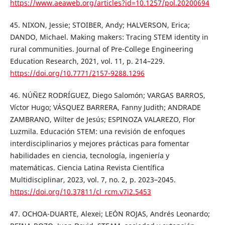
https://www.aeaweb.org/articles?id=10.1257/pol.20200694
45. NIXON, Jessie; STOIBER, Andy; HALVERSON, Erica;
DANDO, Michael. Making makers: Tracing STEM identity in
rural communities. Journal of Pre-College Engineering
Education Research, 2021, vol. 11, p. 214–229.
https://doi.org/10.7771/2157-9288.1296
46. NÚÑEZ RODRÍGUEZ, Diego Salomón; VARGAS BARROS,
Víctor Hugo; VÁSQUEZ BARRERA, Fanny Judith; ANDRADE
ZAMBRANO, Wilter de Jesús; ESPINOZA VALAREZO, Flor
Luzmila. Educación STEM: una revisión de enfoques
interdisciplinarios y mejores prácticas para fomentar
habilidades en ciencia, tecnología, ingeniería y
matemáticas. Ciencia Latina Revista Científica
Multidisciplinar, 2023, vol. 7, no. 2, p. 2023–2045.
https://doi.org/10.37811/cl_rcm.v7i2.5453
47. OCHOA-DUARTE, Alexei; LEÓN ROJAS, Andrés Leonardo;