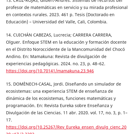
13. CRUZ-ROJAS, Gilbert-Andrés. Sistemas de recursos del
profesor de matemáticas en servicio y su mirada profesional
en contextos rurales. 2023. 461 p. Tesis (Doctorado en
Educación) – Universidad del Valle, Cali, Colombia.
14. CUICHÁN CABEZAS, Lucrecia; CARRERA CARRERA,
Olguer. Enfoque STEM en la educación y formación docente
en el Distrito Noroccidente de la Mancomunidad del Chocó
Andino. En: Mamakuna: Revista de divulgación de
experiencias pedagógicas. 2024. no. 23, p. 48–62.
https://doi.org/10.70141/mamakuna.23.946
15. DOMÈNECH-CASAL, Jordi. Diseñando un simulador de
ecosistemas: una experiencia STEM de enseñanza de
dinámica de los ecosistemas, funciones matemáticas y
programación. En: Revista Eureka sobre Enseñanza y
Divulgación de las Ciencias. 11 abr. 2020. vol. 17, no. 3, p. 1–
17.
https://doi.org/10.25267/Rev_Eureka_ensen_divulg_cienc.20