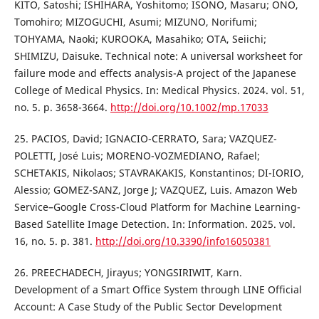
KITO, Satoshi; ISHIHARA, Yoshitomo; ISONO, Masaru; ONO,
Tomohiro; MIZOGUCHI, Asumi; MIZUNO, Norifumi;
TOHYAMA, Naoki; KUROOKA, Masahiko; OTA, Seiichi;
SHIMIZU, Daisuke. Technical note: A universal worksheet for
failure mode and effects analysis-A project of the Japanese
College of Medical Physics. In: Medical Physics. 2024. vol. 51,
no. 5. p. 3658-3664.
http://doi.org/10.1002/mp.17033
25. PACIOS, David; IGNACIO-CERRATO, Sara; VAZQUEZ-
POLETTI, José Luis; MORENO-VOZMEDIANO, Rafael;
SCHETAKIS, Nikolaos; STAVRAKAKIS, Konstantinos; DI-IORIO,
Alessio; GOMEZ-SANZ, Jorge J; VAZQUEZ, Luis. Amazon Web
Service–Google Cross-Cloud Platform for Machine Learning-
Based Satellite Image Detection. In: Information. 2025. vol.
16, no. 5. p. 381.
http://doi.org/10.3390/info16050381
26. PREECHADECH, Jirayus; YONGSIRIWIT, Karn.
Development of a Smart Office System through LINE Official
Account: A Case Study of the Public Sector Development