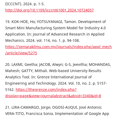
(ICCCNT). 2024. p. 1-5.
http://doi.org/10.1109/icccnt61001.2024.10724057
19. KOK-HOE, Ho; YOTSUYANAGI, Tamon. Development of
Smart Mini Manufacturing System Model for Industry 4.0
Application. In: Journal of Advanced Research in Applied
Mechanics. 2024. vol. 114, no. 1. p. 94-108.
https://semarakilmu.com.my/journals/index.php/appl_mech
/article/view/5275
20. LAXMI, Geetha; JACOB, Alwyn; G-S, Jeevitha; MOHANDAS,
Mahesh; GATTY, Mithali. Web-based University Results
Analytics Tool. In: Grenze International Journal of
Engineering and Technology. 2024. Vol. 10, no. 2. p. 5157-
5162.
https://thegrenze.com/index.php?
display=page&view=journalabstract&absid=3340&id=8
21. LIRA-CAMARGO, Jorge; OGOSI-AUQUI, José Antonio;
VERA-TITO, Francisca Sonia. Implementation of Google App