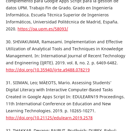
complemento para Google Apps Script para la gestión de
datos UPM. Trabajo Fin de Grado. Grado en Ingeniería
Informática. Escuela Técnica Superior de Ingenieros
Informáticos, Universidad Politécnica de Madrid, España.
2020.
https://oa.upm.es/58093/
30. SHIVAKUMAR, Ramasami. Implementation and Effective
Utilization of Analytical Tools and Techniques in Knowledge
Management. In: International Journal of Recent Technology
and Engineering (IJRTE). 2019. vol. 8, no. 2. p. 6469-6482.
http://doi.org/10.35940/ijrte.a9488.078219
31. SIIMAN, Leo; MÄEOTS, Mario. Assessing Students’
Digital Literacy with Interactive Computer-Based Tasks
Created in Google Apps Script In: EDULEARN19 Proceedings.
11th International Conference on Education and New
Learning Technologies. 2019. p. 10265-10271.
http://doi.org/10.21125/edulearn.2019.2578
32. THAKKAR, Devang; RAJPUT, Pruthvish; DUBEY, Rahul;