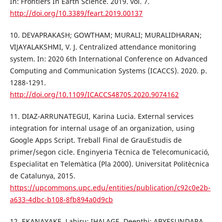
In: Frontiers In Earth Science. 2019. vol. 7.
http://doi.org/10.3389/feart.2019.00137
10. DEVAPRAKASH; GOWTHAM; MURALI; MURALIDHARAN;
VIJAYALAKSHMI, V. J. Centralized attendance monitoring
system. In: 2020 6th International Conference on Advanced
Computing and Communication Systems (ICACCS). 2020. p.
1288-1291.
http://doi.org/10.1109/ICACCS48705.2020.9074162
11. DIAZ-ARRUNATEGUI, Karina Lucia. External services
integration for internal usage of an organization, using
Google Apps Script. Treball Final de GrauEstudis de
primer/segon cicle. Enginyeria Tècnica de Telecomunicació,
Especialitat en Telemàtica (Pla 2000). Universitat Politècnica
de Catalunya, 2015.
https://upcommons.upc.edu/entities/publication/c92c0e2b-
a633-4dbc-b108-8fb894a0d9cb
12. EKANAYAKE, Lahiru; IHALAGE, Deepthi; ABYESUNDARA,