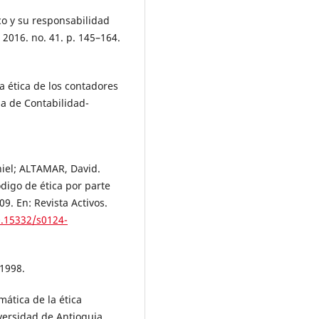
o y su responsabilidad
 2016. no. 41. p. 145–164.
a ética de los contadores
na de Contabilidad-
niel; ALTAMAR, David.
ódigo de ética por parte
9. En: Revista Activos.
0.15332/s0124-
 1998.
ática de la ética
versidad de Antioquia.