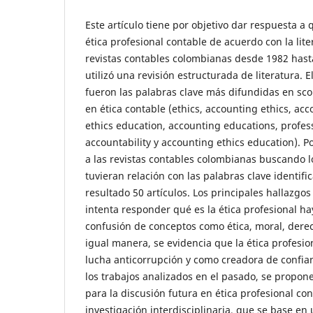
Este artículo tiene por objetivo dar respuesta a 
ética profesional contable de acuerdo con la lite
revistas contables colombianas desde 1982 hasta
utilizó una revisión estructurada de literatura. El
fueron las palabras clave más difundidas en sco
en ética contable (ethics, accounting ethics, acc
ethics education, accounting educations, profess
accountability y accounting ethics education). P
a las revistas contables colombianas buscando lo
tuvieran relación con las palabras clave identifi
resultado 50 artículos. Los principales hallazg
intenta responder qué es la ética profesional ha
confusión de conceptos como ética, moral, derec
igual manera, se evidencia que la ética profesio
lucha anticorrupción y como creadora de confia
los trabajos analizados en el pasado, se propo
para la discusión futura en ética profesional co
investigación interdisciplinaria, que se base en 