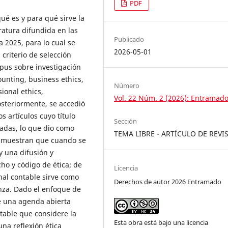
PDF
qué es y para qué sirve la
ratura difundida en las
Publicado
 2025, para lo cual se
2026-05-01
 criterio de selección
pus sobre investigación
ounting, business ethics,
Número
ional ethics,
Vol. 22 Núm. 2 (2026): Entramad
osteriormente, se accedió
s artículos cuyo título
Sección
cadas, lo que dio como
TEMA LIBRE - ARTÍCULO DE REVI
os muestran que cuando se
y una difusión y
ho y código de ética; de
Licencia
nal contable sirve como
Derechos de autor 2026 Entramado
nza. Dado el enfoque de
ne una agenda abierta
ntable que considere la
Esta obra está bajo una licencia
una reflexión ética