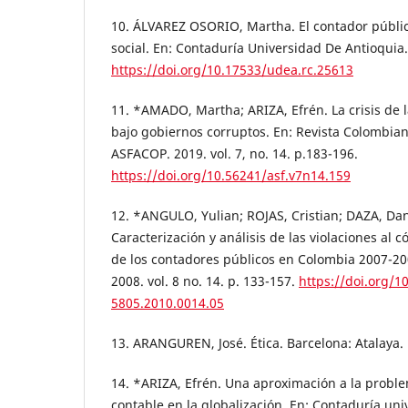
10. ÁLVAREZ OSORIO, Martha. El contador públic
social. En: Contaduría Universidad De Antioquia.
https://doi.org/10.17533/udea.rc.25613
11. *AMADO, Martha; ARIZA, Efrén. La crisis de l
bajo gobiernos corruptos. En: Revista Colombia
ASFACOP. 2019. vol. 7, no. 14. p.183-196.
https://doi.org/10.56241/asf.v7n14.159
12. *ANGULO, Yulian; ROJAS, Cristian; DAZA, Da
Caracterización y análisis de las violaciones al c
de los contadores públicos en Colombia 2007-200
2008. vol. 8 no. 14. p. 133-157.
https://doi.org/1
5805.2010.0014.05
13. ARANGUREN, José. Ética. Barcelona: Atalaya.
14. *ARIZA, Efrén. Una aproximación a la problem
contable en la globalización. En: Contaduría uni