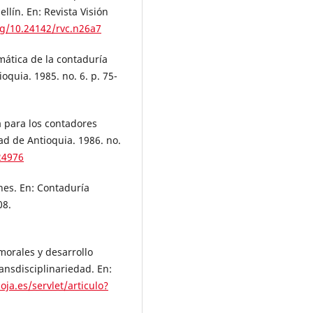
lín. En: Revista Visión
rg/10.24142/rvc.n26a7
mática de la contaduría
quia. 1985. no. 6. p. 75-
a para los contadores
ad de Antioquia. 1986. no.
24976
nes. En: Contaduría
08.
morales y desarrollo
ansdisciplinariedad. En:
ioja.es/servlet/articulo?