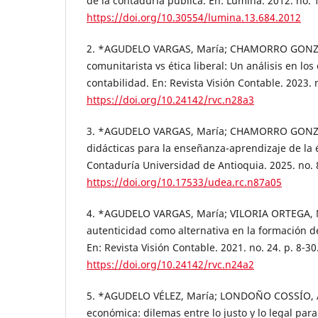
de la contaduría pública. En: Lúmina. 2012. no. 1
https://doi.org/10.30554/lumina.13.684.2012
2. *AGUDELO VARGAS, María; CHAMORRO GONZÁL
comunitarista vs ética liberal: Un análisis en los
contabilidad. En: Revista Visión Contable. 2023. n
https://doi.org/10.24142/rvc.n28a3
3. *AGUDELO VARGAS, María; CHAMORRO GONZÁL
didácticas para la enseñanza-aprendizaje de la é
Contaduría Universidad de Antioquia. 2025. no. 8
https://doi.org/10.17533/udea.rc.n87a05
4. *AGUDELO VARGAS, María; VILORIA ORTEGA, No
autenticidad como alternativa en la formación de
En: Revista Visión Contable. 2021. no. 24. p. 8-30
https://doi.org/10.24142/rvc.n24a2
5. *AGUDELO VÉLEZ, María; LONDOÑO COSSÍO, An
económica: dilemas entre lo justo y lo legal para