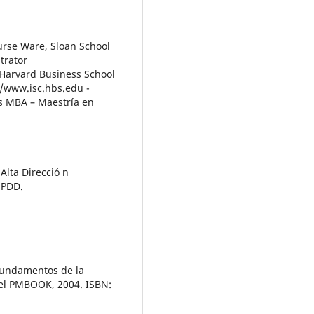
urse Ware, Sloan School
trator
Harvard Business School
//www.isc.hbs.edu -
s MBA – Maestría en
Alta Direcció n
 PDD.
 Fundamentos de la
del PMBOOK, 2004. ISBN: