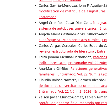
Carlos Gaviria-Mendoza, John F. Aguilar-S
modificación de matrícula de asignatura
Entramado
Angel Cruz-Roa, Cesar Diaz-Celis,
Integrac
sistema de autobuses universitarios
,
Entr
Angela María Castaño-Galvis, Gilbert-And
el enfoque STEM en contextos rurales
,
En
Carlos Vargas-González, Carlos Eduardo C
revisión estructurada de literatura
,
Entra
Edith Johana Medina-Hernández,
Patrones
indicadores ODS
,
Entramado: Vol. 22 Núm
Ana-María Gil-Ríos,
Relaciones generativas
familiares
,
Entramado: Vol. 22 Núm. 2 (2
Claudia Baloco-Navarro, Carmen Ricardo-B
de docentes universitarios: un modelo anal
Entramado: Vol. 22 Núm. 2 (2026): Entram
Yeison Javier Muñoz-Gomez, Fabián Arman
portátil de generación aumentada por recu