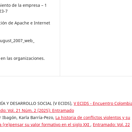
iento de la empresa – 1
23-7
ación de Apache e Internet
/august_2007_web_
 en las organizaciones.
A Y DESARROLLO SOCIAL (V ECIDS),
V ECIDS - Encuentro Colombi
do: Vol. 21 Núm. 2 (2025): Entramado
r Ibagón, Karla Barría-Pezo,
La historia de conflictos violentos y su
a (re)pensar su valor formativo en el siglo XXI
,
Entramado: Vol. 22