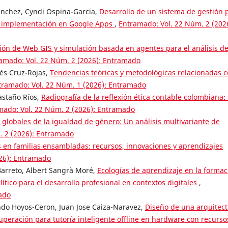
ánchez, Cyndi Ospina-Garcia,
Desarrollo de un sistema de gestión 
s: implementación en Google Apps
,
Entramado: Vol. 22 Núm. 2 (202
ión de Web GIS y simulación basada en agentes para el análisis de
amado: Vol. 22 Núm. 2 (2026): Entramado
rés Cruz-Rojas,
Tendencias teóricas y metodológicas relacionadas 
tramado: Vol. 22 Núm. 1 (2026): Entramado
astaño Ríos,
Radiografía de la reflexión ética contable colombiana:
mado: Vol. 22 Núm. 2 (2026): Entramado
 globales de la igualdad de género: Un análisis multivariante de
. 2 (2026): Entramado
 en familias ensambladas: recursos, innovaciones y aprendizajes
026): Entramado
arreto, Albert Sangrà Moré,
Ecologías de aprendizaje en la formac
ítico para el desarrollo profesional en contextos digitales
,
ado
do Hoyos-Ceron, Juan Jose Caiza-Naravez,
Diseño de una arquitec
peración para tutoría inteligente offline en hardware con recurso