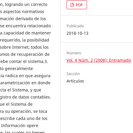
ón, logrando un correcto
PDF
os aspectos normativos
rmación derivado de los
o se encuentra relacionado
Publicado
 la capacidad de mantener
2018-10-13
requerido, la posibilidad
sobre Internet; todos los
Número
ismos de recuperación de
Vol. 4 Núm. 2 (2008): Entramado
ebe contar el sistema.3.
cto generalmente
Sección
cia radica en que asegura
Artículos
 parametrización en donde
cta el Sistema, y que
gistro de datos contables.
que el Sistema de
ra su operación, se toca
escribe cada uno de los
 Información opere
e, las cuales no tienen