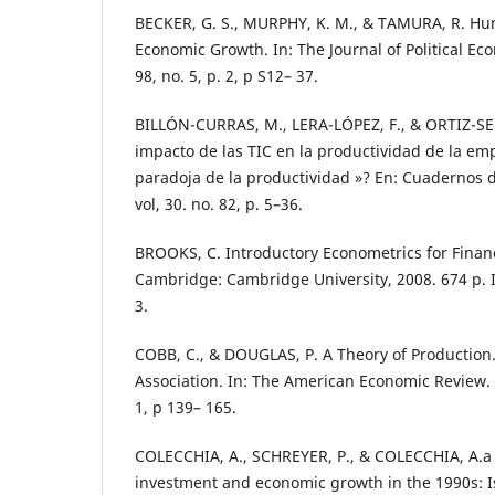
BECKER, G. S., MURPHY, K. M., & TAMURA, R. Huma
Economic Growth. In: The Journal of Political Ec
98, no. 5, p. 2, p S12– 37.
BILLÓN-CURRAS, M., LERA-LÓPEZ, F., & ORTIZ-SE
impacto de las TIC en la productividad de la empr
paradoja de la productividad »? En: Cuadernos d
vol, 30. no. 82, p. 5–36.
BROOKS, C. Introductory Econometrics for Finan
Cambridge: Cambridge University, 2008. 674 p. 
3.
COBB, C., & DOUGLAS, P. A Theory of Productio
Association. In: The American Economic Review. M
1, p 139– 165.
COLECCHIA, A., SCHREYER, P., & COLECCHIA, A.a 
investment and economic growth in the 1990s: Is