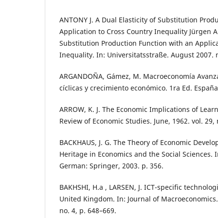
ANTONY J. A Dual Elasticity of Substitution Prod
Application to Cross Country Inequality Jürgen An
Substitution Production Function with an Applic
Inequality. In: Universitatsstraße. August 2007. n
ARGANDOÑA, Gámez, M. Macroeconomía Avanzada
cíclicas y crecimiento económico. 1ra Ed. España
ARROW, K. J. The Economic Implications of Learn
Review of Economic Studies. June, 1962. vol. 29, 
BACKHAUS, J. G. The Theory of Economic Develo
Heritage in Economics and the Social Sciences. 
German: Springer, 2003. p. 356.
BAKHSHI, H.a , LARSEN, J. ICT-specific technolog
United Kingdom. In: Journal of Macroeconomics.
no. 4, p. 648–669.