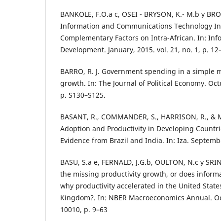
BANKOLE, F.O.a c, OSEI - BRYSON, K.- M.b y BRO
Information and Communications Technology In
Complementary Factors on Intra-African. In: Inf
Development. January, 2015. vol. 21, no. 1, p. 12
BARRO, R. J. Government spending in a simple
growth. In: The Journal of Political Economy. Octu
p. S130–S125.
BASANT, R., COMMANDER, S., HARRISON, R., & 
Adoption and Productivity in Developing Countri
Evidence from Brazil and India. In: Iza. Septembe
BASU, S.a e, FERNALD, J.G.b, OULTON, N.c y SRIN
the missing productivity growth, or does inform
why productivity accelerated in the United State
Kingdom?. In: NBER Macroeconomics Annual. Octo
10010, p. 9–63