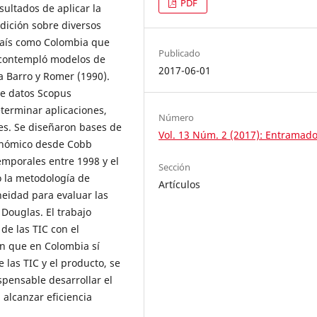
PDF
sultados de aplicar la
dición sobre diversos
 país como Colombia que
Publicado
a contempló modelos de
2017-06-01
 Barro y Romer (1990).
de datos Scopus
terminar aplicaciones,
Número
les. Se diseñaron bases de
Vol. 13 Núm. 2 (2017): Entramad
conómico desde Cobb
emporales entre 1998 y el
Sección
 la metodología de
Artículos
neidad para evaluar las
Douglas. El trabajo
de las TIC con el
an que en Colombia sí
 las TIC y el producto, se
spensable desarrollar el
 alcanzar eficiencia