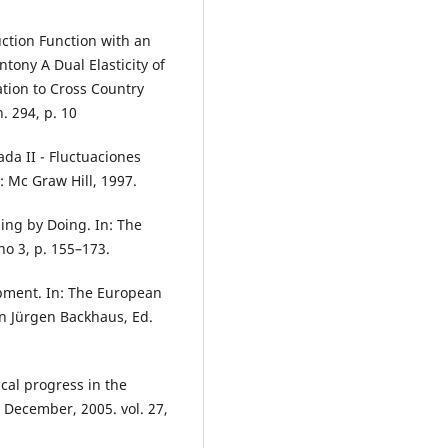
uction Function with an
tony A Dual Elasticity of
ation to Cross Country
. 294, p. 10
 II - Fluctuaciones
: Mc Graw Hill, 1997.
ing by Doing. In: The
no 3, p. 155–173.
pment. In: The European
In Jürgen Backhaus, Ed.
ical progress in the
 December, 2005. vol. 27,