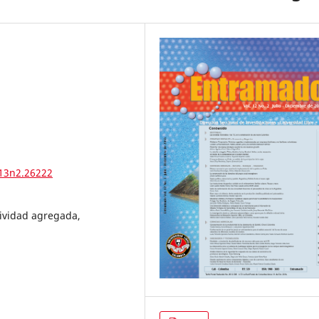
v13n2.26222
ividad agregada,