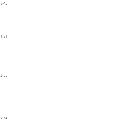
38-43
44-51
52-55
56-72