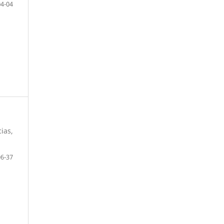
04-04
ias,
06-37