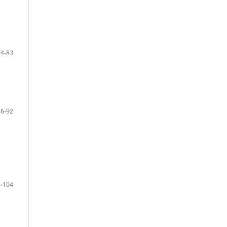
74-83
86-92
-104