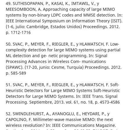
49. SUTHISOPAPAN, P., KASAI, K., IMTAWIL, V., y
MEESOMBOON, A. Approaching capacity of large MIMO
systems by non-binary LDPC codes and MMSE detection. In:
IEEE International Symposium on Information Theory (ISIT).
(1-6, julio: Cambridge, Estados Unidos) Proceedings. 2012.
p. 1712-1716
50. SVAC, P., MEYER, F., RIEGLER, E., y HLAWATSCH, F. Low-
complexity detection for large MIMO systems using partial
ML detection and ge- netic programming. In: Signal
Processing Advances in Wireless Com- munications
(SPAWC). (17-20, junio: Cesme, Turquía) Proceedings. 2012.
p. 585-589
51. SVAC, P., MEYER, F., RIEGLER, E., y HLAWATSCH, F. Soft-
Heuristic Detectors for Large MIMO Systems Soft-Heuristic
Detectors for Large MIMO Systems. In: IEEE Trans. Signal
Processing. Septiembre, 2013. vol. 61, no. 18, p. 4573-4586
52. SWINDLEHURST, A., AYANOGLU, E., HEYDARI, P., y
CAPOLINO, F. Millimeter-wave massive MIMO: the next
wireless revolution? In: IEEE Communications Magazine.