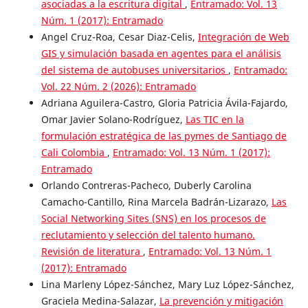
asociadas a la escritura digital
,
Entramado: Vol. 13
Núm. 1 (2017): Entramado
Angel Cruz-Roa, Cesar Diaz-Celis,
Integración de Web
GIS y simulación basada en agentes para el análisis
del sistema de autobuses universitarios
,
Entramado:
Vol. 22 Núm. 2 (2026): Entramado
Adriana Aguilera-Castro, Gloria Patricia Ávila-Fajardo,
Omar Javier Solano-Rodríguez,
Las TIC en la
formulación estratégica de las pymes de Santiago de
Cali Colombia
,
Entramado: Vol. 13 Núm. 1 (2017):
Entramado
Orlando Contreras-Pacheco, Duberly Carolina
Camacho-Cantillo, Rina Marcela Badrán-Lizarazo,
Las
Social Networking Sites (SNS) en los procesos de
reclutamiento y selección del talento humano.
Revisión de literatura
,
Entramado: Vol. 13 Núm. 1
(2017): Entramado
Lina Marleny López-Sánchez, Mary Luz López-Sánchez,
Graciela Medina-Salazar,
La prevención y mitigación