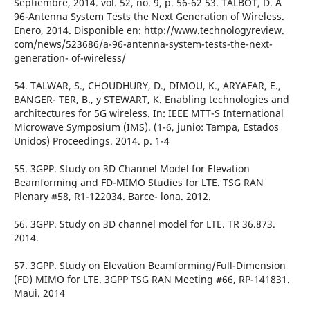
Septiembre, 2014. vol. 52, no. 9, p. 56-62 53. TALBOT, D. A
96-Antenna System Tests the Next Generation of Wireless.
Enero, 2014. Disponible en: http://www.technologyreview.
com/news/523686/a-96-antenna-system-tests-the-next-
generation- of-wireless/
54. TALWAR, S., CHOUDHURY, D., DIMOU, K., ARYAFAR, E.,
BANGER- TER, B., y STEWART, K. Enabling technologies and
architectures for 5G wireless. In: IEEE MTT-S International
Microwave Symposium (IMS). (1-6, junio: Tampa, Estados
Unidos) Proceedings. 2014. p. 1-4
55. 3GPP. Study on 3D Channel Model for Elevation
Beamforming and FD-MIMO Studies for LTE. TSG RAN
Plenary #58, R1-122034. Barce- lona. 2012.
56. 3GPP. Study on 3D channel model for LTE. TR 36.873.
2014.
57. 3GPP. Study on Elevation Beamforming/Full-Dimension
(FD) MIMO for LTE. 3GPP TSG RAN Meeting #66, RP-141831.
Maui. 2014