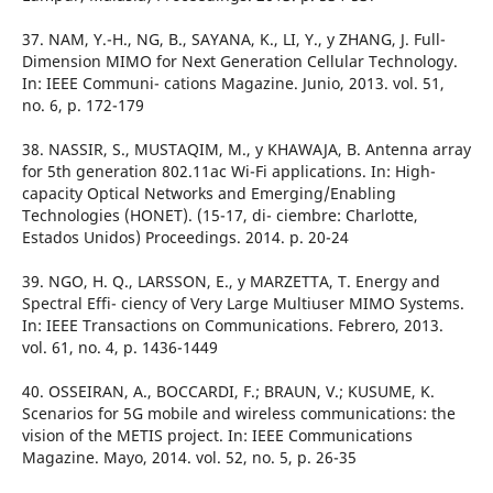
37. NAM, Y.-H., NG, B., SAYANA, K., LI, Y., y ZHANG, J. Full-
Dimension MIMO for Next Generation Cellular Technology.
In: IEEE Communi- cations Magazine. Junio, 2013. vol. 51,
no. 6, p. 172-179
38. NASSIR, S., MUSTAQIM, M., y KHAWAJA, B. Antenna array
for 5th generation 802.11ac Wi-Fi applications. In: High-
capacity Optical Networks and Emerging/Enabling
Technologies (HONET). (15-17, di- ciembre: Charlotte,
Estados Unidos) Proceedings. 2014. p. 20-24
39. NGO, H. Q., LARSSON, E., y MARZETTA, T. Energy and
Spectral Effi- ciency of Very Large Multiuser MIMO Systems.
In: IEEE Transactions on Communications. Febrero, 2013.
vol. 61, no. 4, p. 1436-1449
40. OSSEIRAN, A., BOCCARDI, F.; BRAUN, V.; KUSUME, K.
Scenarios for 5G mobile and wireless communications: the
vision of the METIS project. In: IEEE Communications
Magazine. Mayo, 2014. vol. 52, no. 5, p. 26-35