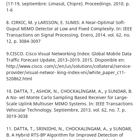
(17-19, septiembre: Limasol, Chipre). Proceedings. 2010. p.
1-6
8. CIRKIC, M. y LARSSON, E. SUMIS: A Near-Optimal Soft-
Ouput MIMO Detector at Low and Fixed Complexity. In: IEEE
Transactions on Signal Processing. Enero, 2014. vol. 62, no.
12, p. 3084-3097
9.CISCO. Cisco Visual Networking Index: Global Mobile Data
Traffic Forecast Update, 2013–2019. 2015. Disponible en:
http://www.cisco. com/c/en/us/solutions/collateral/service-
provider/visual-networ- king-index-vni/white_paper_c11-
520862.html
10. DATTA, T., ASHOK, N., CHOCKALINGAM, A., y SUNDAR, B.
A No- vel Monte Carlo Sampling Based Receiver for Large-
Scale Uplink Multiuser MIMO Systems. In: IEEE Transactions
Vehicular Technology. Septiembre, 2013. vol. 62, no. 7, p.
3019-3038
11. DATTA, T., SRINIDHI, N., CHOCKALINGAM, A., y SUNDAR,
B. A Hybrid RTS-BP Algorithm for Improved Detection of