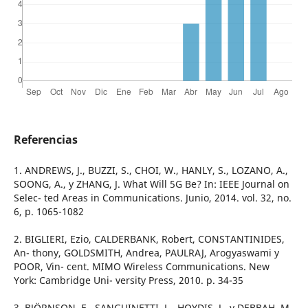
Referencias
1. ANDREWS, J., BUZZI, S., CHOI, W., HANLY, S., LOZANO, A.,
SOONG, A., y ZHANG, J. What Will 5G Be? In: IEEE Journal on
Selec- ted Areas in Communications. Junio, 2014. vol. 32, no.
6, p. 1065-1082
2. BIGLIERI, Ezio, CALDERBANK, Robert, CONSTANTINIDES,
An- thony, GOLDSMITH, Andrea, PAULRAJ, Arogyaswami y
POOR, Vin- cent. MIMO Wireless Communications. New
York: Cambridge Uni- versity Press, 2010. p. 34-35
3. BJÖRNSON, E., SANGUINETTI, L., HOYDIS, J., y DEBBAH, M.