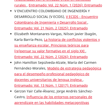
rurales
,
Entramado: Vol. 22 Núm. 1 (2026): Entramado
V ENCUENTRO COLOMBIANO DE INGENIERÍA Y
DESARROLLO SOCIAL (V ECIDS),
V ECIDS - Encuentro
Colombiano de Ingeniería y Desarrollo Social
,
Entramado: Vol. 21 Núm. 2 (2025): Entramado
Elizabeth Montanares-Vargas, Nilson Javier Ibagón,
Karla Barría-Pezo,
La historia de conflictos violentos y
su enseñanza escolar. Principios teóricos para
(re)pensar su valor formativo en el siglo XXI
,
Entramado: Vol. 22 Núm. 2 (2026): Entramado
John Hamilton Sepúlveda-Alzate, María del Carmen
Fernández-Morales,
Modelo de estrategia pedagógica
para el desempeño profesional pedagógico de
docentes universitarios de lengua inglesa
,
Entramado: Vol. 13 Núm. 1 (2017): Entramado
Gerzon Yair Calle-Álvarez, Jorge Andrés Sánchez-
Castro,
Influencia de los entornos personales de
aprendizaje en las habilidades metacognitivas