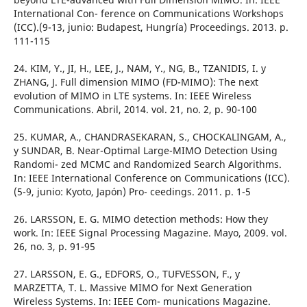
International Con- ference on Communications Workshops
(ICC).(9-13, junio: Budapest, Hungría) Proceedings. 2013. p.
111-115
24. KIM, Y., JI, H., LEE, J., NAM, Y., NG, B., TZANIDIS, I. y
ZHANG, J. Full dimension MIMO (FD-MIMO): The next
evolution of MIMO in LTE systems. In: IEEE Wireless
Communications. Abril, 2014. vol. 21, no. 2, p. 90-100
25. KUMAR, A., CHANDRASEKARAN, S., CHOCKALINGAM, A.,
y SUNDAR, B. Near-Optimal Large-MIMO Detection Using
Randomi- zed MCMC and Randomized Search Algorithms.
In: IEEE International Conference on Communications (ICC).
(5-9, junio: Kyoto, Japón) Pro- ceedings. 2011. p. 1-5
26. LARSSON, E. G. MIMO detection methods: How they
work. In: IEEE Signal Processing Magazine. Mayo, 2009. vol.
26, no. 3, p. 91-95
27. LARSSON, E. G., EDFORS, O., TUFVESSON, F., y
MARZETTA, T. L. Massive MIMO for Next Generation
Wireless Systems. In: IEEE Com- munications Magazine.