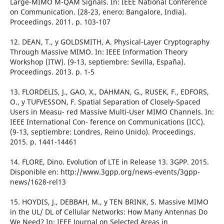
Large-MIMO M-QAM Signals. In: IEEE National Conference
on Communication. (28-23, enero: Bangalore, India).
Proceedings. 2011. p. 103-107
12. DEAN, T., y GOLDSMITH, A. Physical-Layer Cryptography
Through Massive MIMO. In: IEEE Information Theory
Workshop (ITW). (9-13, septiembre: Sevilla, España).
Proceedings. 2013. p. 1-5
13. FLORDELIS, J., GAO, X., DAHMAN, G., RUSEK, F., EDFORS,
O., y TUFVESSON, F. Spatial Separation of Closely-Spaced
Users in Measu- red Massive Multi-User MIMO Channels. In:
IEEE International Con- ference on Communications (ICC).
(9-13, septiembre: Londres, Reino Unido). Proceedings.
2015. p. 1441-14461
14. FLORE, Dino. Evolution of LTE in Release 13. 3GPP. 2015.
Disponible en: http://www.3gpp.org/news-events/3gpp-
news/1628-rel13
15. HOYDIS, J., DEBBAH, M., y TEN BRINK, S. Massive MIMO
in the UL/ DL of Cellular Networks: How Many Antennas Do
We Need? In: IEEE Journal on Selected Areas in