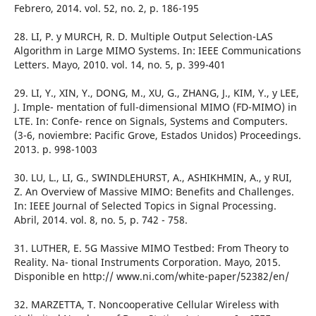
Febrero, 2014. vol. 52, no. 2, p. 186-195
28. LI, P. y MURCH, R. D. Multiple Output Selection-LAS
Algorithm in Large MIMO Systems. In: IEEE Communications
Letters. Mayo, 2010. vol. 14, no. 5, p. 399-401
29. LI, Y., XIN, Y., DONG, M., XU, G., ZHANG, J., KIM, Y., y LEE,
J. Imple- mentation of full-dimensional MIMO (FD-MIMO) in
LTE. In: Confe- rence on Signals, Systems and Computers.
(3-6, noviembre: Pacific Grove, Estados Unidos) Proceedings.
2013. p. 998-1003
30. LU, L., LI, G., SWINDLEHURST, A., ASHIKHMIN, A., y RUI,
Z. An Overview of Massive MIMO: Benefits and Challenges.
In: IEEE Journal of Selected Topics in Signal Processing.
Abril, 2014. vol. 8, no. 5, p. 742 - 758.
31. LUTHER, E. 5G Massive MIMO Testbed: From Theory to
Reality. Na- tional Instruments Corporation. Mayo, 2015.
Disponible en http:// www.ni.com/white-paper/52382/en/
32. MARZETTA, T. Noncooperative Cellular Wireless with