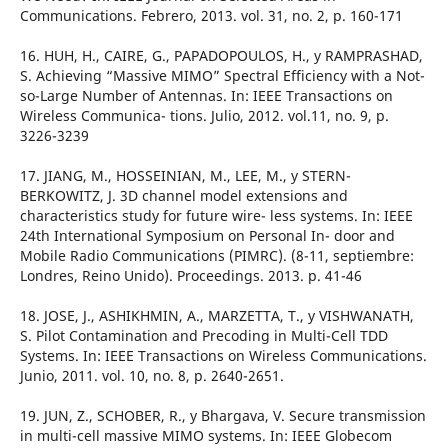
Communications. Febrero, 2013. vol. 31, no. 2, p. 160-171
16. HUH, H., CAIRE, G., PAPADOPOULOS, H., y RAMPRASHAD,
S. Achieving “Massive MIMO” Spectral Efficiency with a Not-
so-Large Number of Antennas. In: IEEE Transactions on
Wireless Communica- tions. Julio, 2012. vol.11, no. 9, p.
3226-3239
17. JIANG, M., HOSSEINIAN, M., LEE, M., y STERN-
BERKOWITZ, J. 3D channel model extensions and
characteristics study for future wire- less systems. In: IEEE
24th International Symposium on Personal In- door and
Mobile Radio Communications (PIMRC). (8-11, septiembre:
Londres, Reino Unido). Proceedings. 2013. p. 41-46
18. JOSE, J., ASHIKHMIN, A., MARZETTA, T., y VISHWANATH,
S. Pilot Contamination and Precoding in Multi-Cell TDD
Systems. In: IEEE Transactions on Wireless Communications.
Junio, 2011. vol. 10, no. 8, p. 2640-2651.
19. JUN, Z., SCHOBER, R., y Bhargava, V. Secure transmission
in multi-cell massive MIMO systems. In: IEEE Globecom