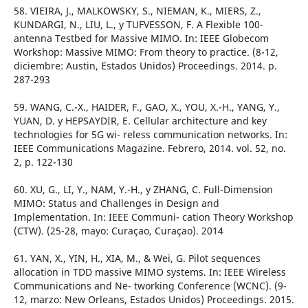
58. VIEIRA, J., MALKOWSKY, S., NIEMAN, K., MIERS, Z.,
KUNDARGI, N., LIU, L., y TUFVESSON, F. A Flexible 100-
antenna Testbed for Massive MIMO. In: IEEE Globecom
Workshop: Massive MIMO: From theory to practice. (8-12,
diciembre: Austin, Estados Unidos) Proceedings. 2014. p.
287-293
59. WANG, C.-X., HAIDER, F., GAO, X., YOU, X.-H., YANG, Y.,
YUAN, D. y HEPSAYDIR, E. Cellular architecture and key
technologies for 5G wi- reless communication networks. In:
IEEE Communications Magazine. Febrero, 2014. vol. 52, no.
2, p. 122-130
60. XU, G., LI, Y., NAM, Y.-H., y ZHANG, C. Full-Dimension
MIMO: Status and Challenges in Design and
Implementation. In: IEEE Communi- cation Theory Workshop
(CTW). (25-28, mayo: Curaçao, Curaçao). 2014
61. YAN, X., YIN, H., XIA, M., & Wei, G. Pilot sequences
allocation in TDD massive MIMO systems. In: IEEE Wireless
Communications and Ne- tworking Conference (WCNC). (9-
12, marzo: New Orleans, Estados Unidos) Proceedings. 2015.