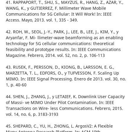
41. RAPPAPORT, T., SHU, S., MAYZUS, R., HANG, Z., AZAR, Y.,
WANG, K., y GUTIERREZ, F. Millimeter Wave Mobile
Communications for 5G Cellular: It Will Work! In: IEEE
Access. Mayo, 2013. vol. 1, 335 - 349.
42. ROH, W., SEOL, J.-Y., PARK, J., LEE, B., LEE, J., KIM, Y., y
Aryanfar, F. Mi- llimeter-wave beamforming as an enabling
technology for 5G cellular communications: theoretical
feasibility and prototype results. In: IEEE Communications
Magazine. Febrero, 2014. vol. 52, no. 2, p. 106-113
43. RUSEK, F., PERSSON, D., KIONG, B., LARSSON, E. G.,
MARZETTA, T. L., EDFORS, O., y TUFVESSON, F. Scaling Up
MIMO. In: IEEE Signal Processing. Enero de 2013. vol. 30, no.
1, p. 40-60
44. SHEN, J., ZHANG, J., y LETAIEF, K. Downlink User Capacity
of Massi- ve MIMO Under Pilot Contamination. In: IEEE
Transactions on Wire- less Communications. Febrero, 2015.
vol. 14, no. 6, p. 3183-3193
45. SHEPARD, C., YU, H., ZHONG, L. ArgosV2: A Flexible
Many-Antenna Research Platform. In: ACM 19th