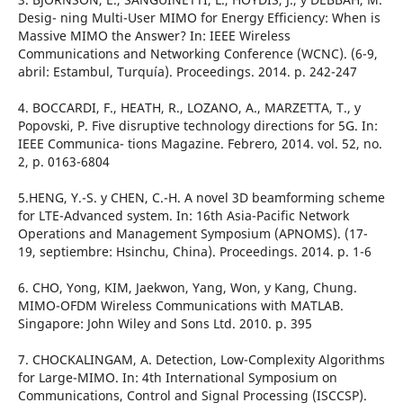
Desig- ning Multi-User MIMO for Energy Efficiency: When is
Massive MIMO the Answer? In: IEEE Wireless
Communications and Networking Conference (WCNC). (6-9,
abril: Estambul, Turquía). Proceedings. 2014. p. 242-247
4. BOCCARDI, F., HEATH, R., LOZANO, A., MARZETTA, T., y
Popovski, P. Five disruptive technology directions for 5G. In:
IEEE Communica- tions Magazine. Febrero, 2014. vol. 52, no.
2, p. 0163-6804
5.HENG, Y.-S. y CHEN, C.-H. A novel 3D beamforming scheme
for LTE-Advanced system. In: 16th Asia-Pacific Network
Operations and Management Symposium (APNOMS). (17-
19, septiembre: Hsinchu, China). Proceedings. 2014. p. 1-6
6. CHO, Yong, KIM, Jaekwon, Yang, Won, y Kang, Chung.
MIMO-OFDM Wireless Communications with MATLAB.
Singapore: John Wiley and Sons Ltd. 2010. p. 395
7. CHOCKALINGAM, A. Detection, Low-Complexity Algorithms
for Large-MIMO. In: 4th International Symposium on
Communications, Control and Signal Processing (ISCCSP).