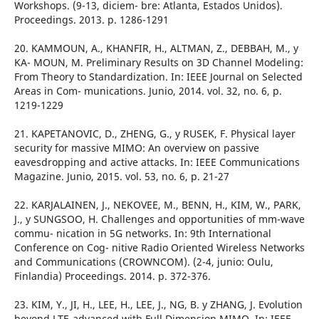
Workshops. (9-13, diciem- bre: Atlanta, Estados Unidos).
Proceedings. 2013. p. 1286-1291
20. KAMMOUN, A., KHANFIR, H., ALTMAN, Z., DEBBAH, M., y
KA- MOUN, M. Preliminary Results on 3D Channel Modeling:
From Theory to Standardization. In: IEEE Journal on Selected
Areas in Com- munications. Junio, 2014. vol. 32, no. 6, p.
1219-1229
21. KAPETANOVIC, D., ZHENG, G., y RUSEK, F. Physical layer
security for massive MIMO: An overview on passive
eavesdropping and active attacks. In: IEEE Communications
Magazine. Junio, 2015. vol. 53, no. 6, p. 21-27
22. KARJALAINEN, J., NEKOVEE, M., BENN, H., KIM, W., PARK,
J., y SUNGSOO, H. Challenges and opportunities of mm-wave
commu- nication in 5G networks. In: 9th International
Conference on Cog- nitive Radio Oriented Wireless Networks
and Communications (CROWNCOM). (2-4, junio: Oulu,
Finlandia) Proceedings. 2014. p. 372-376.
23. KIM, Y., JI, H., LEE, H., LEE, J., NG, B. y ZHANG, J. Evolution
beyond LTE-advanced with Full Dimension MIMO. In: IEEE