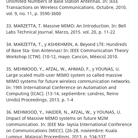
Unlimited Numbers of Base Station Antennas. In: IEEE
Transactions on Wireless Communications. Octubre, 2010.
vol. 9, no. 11, p. 3590-3600
33. MARZETTA, T. Massive MIMO: An Introduction. In: Bell
Labs Technical Journal. Marzo, 2015. vol. 20, p. 11-22
34. MARZETTA, T., y ASHIKHMIN, A. Beyond LTE: Hundreds
of Base Sta- tion Antennas! In: IEEE Communication Theory
Workshop (CTW). (10-12, mayo: Cancún, México) 2010.
35. MEHMOOD, Y., AFZAL, W., AHMAD, F., y YOUNAS, U.
Large scaled multi-user MIMO system so called massive
MIMO systems for future wireless communication networks.
In: 19th International Conference on Automation and
Computing (ICAC). (13-14, septiembre: Londres, Reino
Unido) Proceedings. 2013. p. 1-4
36. MEHMOOD, Y., HAIDER, N., AFZAL, W., y YOUNAS, U.
Impact of Massive MIMO systems on future M2M
communication. In: IEEE Ma- laysia International Conference
on Communications (MICC). (26-28, noviembre: Kuala
Lumpur, Malasia) Proceedings. 2013. p. 534-537