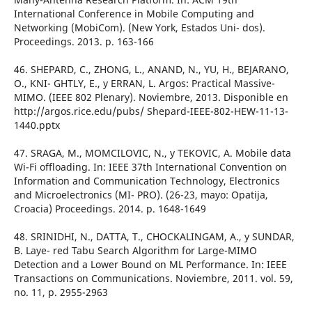
International Conference in Mobile Computing and
Networking (MobiCom). (New York, Estados Uni- dos).
Proceedings. 2013. p. 163-166
46. SHEPARD, C., ZHONG, L., ANAND, N., YU, H., BEJARANO,
O., KNI- GHTLY, E., y ERRAN, L. Argos: Practical Massive-
MIMO. (IEEE 802 Plenary). Noviembre, 2013. Disponible en
http://argos.rice.edu/pubs/ Shepard-IEEE-802-HEW-11-13-
1440.pptx
47. SRAGA, M., MOMCILOVIC, N., y TEKOVIC, A. Mobile data
Wi-Fi offloading. In: IEEE 37th International Convention on
Information and Communication Technology, Electronics
and Microelectronics (MI- PRO). (26-23, mayo: Opatija,
Croacia) Proceedings. 2014. p. 1648-1649
48. SRINIDHI, N., DATTA, T., CHOCKALINGAM, A., y SUNDAR,
B. Laye- red Tabu Search Algorithm for Large-MIMO
Detection and a Lower Bound on ML Performance. In: IEEE
Transactions on Communications. Noviembre, 2011. vol. 59,
no. 11, p. 2955-2963