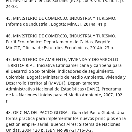
En: Revista de Ciencias Sociales (RCS). 2009. vol. 15. no 1. p.
24-33.
45. MINISTERIO DE COMERCIO, INDUSTRIA Y TURISMO.
Informe de Industrial. Bogotá: MinCIT, 2014a. 41 p.
46. MINISTERIO DE COMERCIO, INDUSTRIA Y TURISMO.
Perfil Eco- nómico: Departamento de Caldas. Bogotá:
MinCIT, Oficina de Estu- dios Económicos, 2014b. 23 p.
47. MINISTERIO DE AMBIENTE, VIVIENDA Y DESARROLLO
TERRITO- RIAL. Iniciativa Latinoamericana y Caribeña para
el Desarrollo Sos- tenible: indicadores de seguimiento.
Colombia. Bogotá: Ministerio de Medio Ambiente, Vivienda y
Desarrollo Territorial (MAVDT), Depar- tamento
Administrativo Nacional de Estadísticas (DANE), Programa
de las Naciones Unidas para el Medio Ambiente, 2007. 102
p.
48. OFICINA DEL PACTO GLOBAL. Guía del Pacto Global: Una
forma práctica para implementar los nuevos principios en la
gestión empre- sarial. Buenos Aires: Sistema de Naciones
Unidas. 2004 120 p. ISBN No 987-21716-0-2.