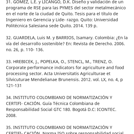
31. GÓMEZ, L.E. y LICANGO, D.K. Diseño y validación de un
programa de RSE para las PYMES del sector metalmecánico
en el norte de la ciudad de Quito. Tesis para el título de
Ingeniero en Gerencia y Lide- razgo. Quito: Universidad
Politécnica Salesiana sede Quito. 2014. 139 p.
32. GUARDELA, Luis M. y BARRIOS, Isamary. Colombia: ¿En la
vía del desarrollo sostenible? En: Revista de Derecho. 2006.
no. 26, p. 110- 136.
33. HREBICEK, J., POPELKA, O., STENCL, M., TRENZ, O.
Corporate performance indicators for agriculture and food
processing sector. Acta Universitatis Agriculturae et
Silvicuturae Mendelianae Brunensis. 2012. vol. LX, no. 4, p
121-131
34. INSTITUTO COLOMBIANO DE NORMATIZACIÓN Y
CERTIFI- CACIÓN. Guía Técnica Colombiana de
Responsabilidad Social GTC 180. Bogotá D.C: ICONTEC.
2008.
35. INSTITUTO COLOMBIANO DE NORMATIZACIÓN Y
CERTIFI- CACIÓN. Norma ISO sobre responsabilidad social