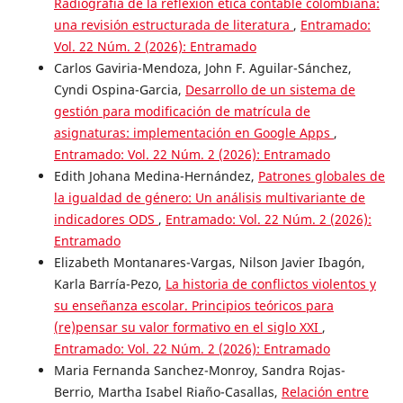
Radiografía de la reflexión ética contable colombiana:
una revisión estructurada de literatura
,
Entramado:
Vol. 22 Núm. 2 (2026): Entramado
Carlos Gaviria-Mendoza, John F. Aguilar-Sánchez,
Cyndi Ospina-Garcia,
Desarrollo de un sistema de
gestión para modificación de matrícula de
asignaturas: implementación en Google Apps
,
Entramado: Vol. 22 Núm. 2 (2026): Entramado
Edith Johana Medina-Hernández,
Patrones globales de
la igualdad de género: Un análisis multivariante de
indicadores ODS
,
Entramado: Vol. 22 Núm. 2 (2026):
Entramado
Elizabeth Montanares-Vargas, Nilson Javier Ibagón,
Karla Barría-Pezo,
La historia de conflictos violentos y
su enseñanza escolar. Principios teóricos para
(re)pensar su valor formativo en el siglo XXI
,
Entramado: Vol. 22 Núm. 2 (2026): Entramado
Maria Fernanda Sanchez-Monroy, Sandra Rojas-
Berrio, Martha Isabel Riaño-Casallas,
Relación entre