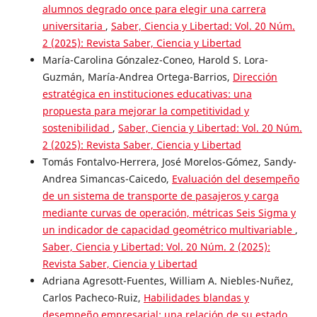
alumnos degrado once para elegir una carrera
universitaria
,
Saber, Ciencia y Libertad: Vol. 20 Núm.
2 (2025): Revista Saber, Ciencia y Libertad
María-Carolina Gónzalez-Coneo, Harold S. Lora-
Guzmán, María-Andrea Ortega-Barrios,
Dirección
estratégica en instituciones educativas: una
propuesta para mejorar la competitividad y
sostenibilidad
,
Saber, Ciencia y Libertad: Vol. 20 Núm.
2 (2025): Revista Saber, Ciencia y Libertad
Tomás Fontalvo-Herrera, José Morelos-Gómez, Sandy-
Andrea Simancas-Caicedo,
Evaluación del desempeño
de un sistema de transporte de pasajeros y carga
mediante curvas de operación, métricas Seis Sigma y
un indicador de capacidad geométrico multivariable
,
Saber, Ciencia y Libertad: Vol. 20 Núm. 2 (2025):
Revista Saber, Ciencia y Libertad
Adriana Agresott-Fuentes, William A. Niebles-Nuñez,
Carlos Pacheco-Ruiz,
Habilidades blandas y
desempeño empresarial: una relación de su estado