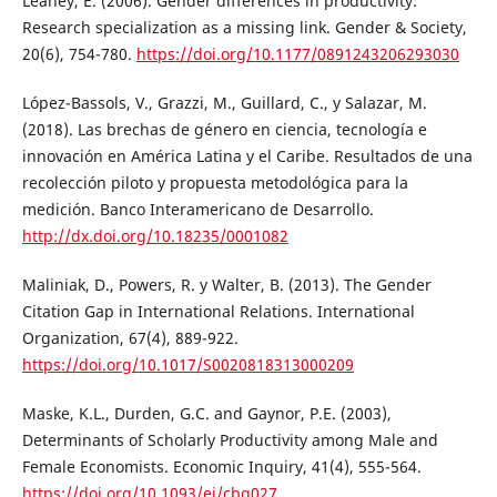
Leahey, E. (2006). Gender differences in productivity:
Research specialization as a missing link. Gender & Society,
20(6), 754-780.
https://doi.org/10.1177/0891243206293030
López-Bassols, V., Grazzi, M., Guillard, C., y Salazar, M.
(2018). Las brechas de género en ciencia, tecnología e
innovación en América Latina y el Caribe. Resultados de una
recolección piloto y propuesta metodológica para la
medición. Banco Interamericano de Desarrollo.
http://dx.doi.org/10.18235/0001082
Maliniak, D., Powers, R. y Walter, B. (2013). The Gender
Citation Gap in International Relations. International
Organization, 67(4), 889-922.
https://doi.org/10.1017/S0020818313000209
Maske, K.L., Durden, G.C. and Gaynor, P.E. (2003),
Determinants of Scholarly Productivity among Male and
Female Economists. Economic Inquiry, 41(4), 555-564.
https://doi.org/10.1093/ei/cbg027