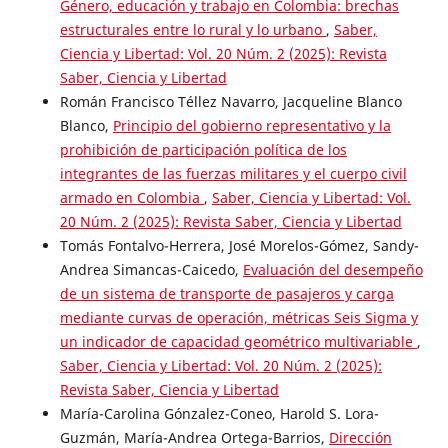
Género, educación y trabajo en Colombia: brechas
estructurales entre lo rural y lo urbano
,
Saber,
Ciencia y Libertad: Vol. 20 Núm. 2 (2025): Revista
Saber, Ciencia y Libertad
Román Francisco Téllez Navarro, Jacqueline Blanco
Blanco,
Principio del gobierno representativo y la
prohibición de participación política de los
integrantes de las fuerzas militares y el cuerpo civil
armado en Colombia
,
Saber, Ciencia y Libertad: Vol.
20 Núm. 2 (2025): Revista Saber, Ciencia y Libertad
Tomás Fontalvo-Herrera, José Morelos-Gómez, Sandy-
Andrea Simancas-Caicedo,
Evaluación del desempeño
de un sistema de transporte de pasajeros y carga
mediante curvas de operación, métricas Seis Sigma y
un indicador de capacidad geométrico multivariable
,
Saber, Ciencia y Libertad: Vol. 20 Núm. 2 (2025):
Revista Saber, Ciencia y Libertad
María-Carolina Gónzalez-Coneo, Harold S. Lora-
Guzmán, María-Andrea Ortega-Barrios,
Dirección