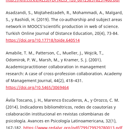
Asadzandi, S., Mojtahedzadeh, R., Mohammadi, A., Malgard,
S., y Rashidi, H. (2019). The co-authorship and subject areas
network in MOOCS’scientific production in web of science.
Turkish Online Journal of Distance Education, 20(4), 73-84.
https://doi.org/10.17718/tojde.640514
Amabile, T. M., Patterson, C., Mueller, J., Wojcik, T.,
Odomirok, P. W., Marsh, M., y Kramer, S. J. (2001).
Academicpractitioner collaboration in management
research: A case of cross-profession collaboration. Academy
of Management Journal, 44(2), 418–431.
https://doi.org/10.5465/3069464
Ávila Toscano, J. H., Marenco Escuderos, A., y Orozco, C. M.
(2014). Indicadores bibliométricos, redes de coautorías y
colaboración institucional en revistas colombianas de
psicología. Avances en Psicología Latinoamericana, 32(1),
167-182.
https://www.redalyc.org/pdf/799/79929780013.pdf