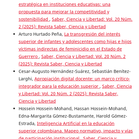
estratégica en instituciones educativas: una
propuesta para mejorar la competitividad y
sostenibilidad
,
Saber, Ciencia y Libertad: Vol. 20 Núm.
2 (2025): Revista Saber, Ciencia y Libertad
Arturo Hurtado Peña,
La transgresión del interés
superior de infantes y adolescentes como hijas e hijos
víctimas indirectas de feminicidio en el Estado de
Guerrero
,
Saber, Ciencia y Libertad: Vol. 20 Núm. 2
(2025): Revista Saber, Ciencia y Libertad
Cesar-Augusto Hernández-Suárez, Sebastián Benítez-
Larghi,
Apropiación digital docente: un marco crítico-
integrador para la educación superior
,
Saber, Ciencia
y Libertad: Vol. 20 Núm. 2 (2025): Revista Saber,
Ciencia y Libertad
Hossein Hossein-Mohand, Hassan Hossein-Mohand,
Edna-Margarita Gómez-Bustamante, Harold Gómez-
Estrada,
Inteligencia Artificial en la educación
superior colombiana. Mapeo normativo, impacto y vías
de participación institucional
,
Saber, Ciencia y