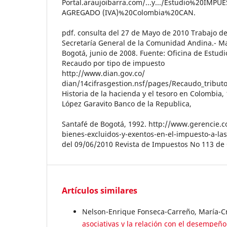
Portal.araujoibarra.com/...y.../Estudio%20IMP
AGREGADO (IVA)%20Colombia%20CAN.
pdf. consulta del 27 de Mayo de 2010 Trabajo de
Secretaría General de la Comunidad Andina.- M
Bogotá, junio de 2008. Fuente: Oficina de Estu
Recaudo por tipo de impuesto
http://www.dian.gov.co/
dian/14cifrasgestion.nsf/pages/Recaudo_trib
Historia de la hacienda y el tesoro en Colombia
López Garavito Banco de la Republica,
Santafé de Bogotá, 1992. http://www.gerencie.c
bienes-excluidos-y-exentos-en-el-impuesto-a-las
del 09/06/2010 Revista de Impuestos No 113 de
Artículos similares
Nelson-Enrique Fonseca-Carreño, María-Cr
asociativas y la relación con el desempeñ