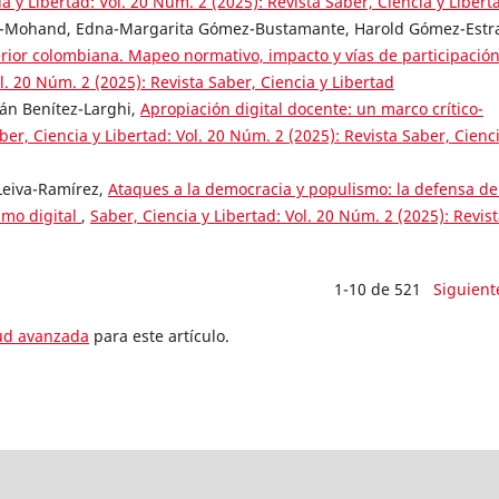
a y Libertad: Vol. 20 Núm. 2 (2025): Revista Saber, Ciencia y Libert
-Mohand, Edna-Margarita Gómez-Bustamante, Harold Gómez-Estr
perior colombiana. Mapeo normativo, impacto y vías de participació
l. 20 Núm. 2 (2025): Revista Saber, Ciencia y Libertad
án Benítez-Larghi,
Apropiación digital docente: un marco crítico-
ber, Ciencia y Libertad: Vol. 20 Núm. 2 (2025): Revista Saber, Cienc
Leiva-Ramírez,
Ataques a la democracia y populismo: la defensa de
smo digital
,
Saber, Ciencia y Libertad: Vol. 20 Núm. 2 (2025): Revis
1-10 de 521
Siguient
tud avanzada
para este artículo.