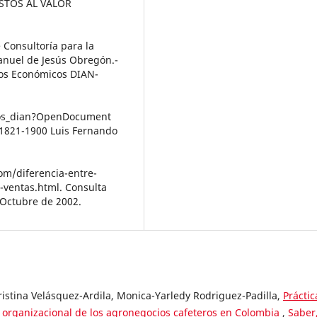
UESTOS AL VALOR
 Consultoría para la
anuel de Jesús Obregón.-
dios Económicos DIAN-
utos_dian?OpenDocument
, 1821-1900 Luis Fernando
om/diferencia-entre-
-ventas.html. Consulta
 Octubre de 2002.
istina Velásquez-Ardila, Monica-Yarledy Rodriguez-Padilla,
Práctic
o organizacional de los agronegocios cafeteros en Colombia
,
Saber