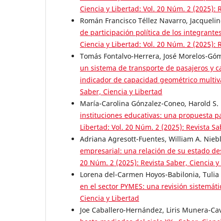
Ciencia y Libertad: Vol. 20 Núm. 2 (2025): 
Román Francisco Téllez Navarro, Jacqueli
de participación política de los integrante
Ciencia y Libertad: Vol. 20 Núm. 2 (2025): 
Tomás Fontalvo-Herrera, José Morelos-Gó
un sistema de transporte de pasajeros y c
indicador de capacidad geométrico multiv
Saber, Ciencia y Libertad
María-Carolina Gónzalez-Coneo, Harold S
instituciones educativas: una propuesta p
Libertad: Vol. 20 Núm. 2 (2025): Revista Sa
Adriana Agresott-Fuentes, William A. Nieb
empresarial: una relación de su estado d
20 Núm. 2 (2025): Revista Saber, Ciencia y
Lorena del-Carmen Hoyos-Babilonia, Tuli
en el sector PYMES: una revisión sistemát
Ciencia y Libertad
Joe Caballero-Hernández, Liris Munera-Ca