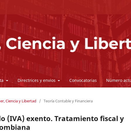
sta
Directrices y envios
Convocatorias
Número actu
er, Ciencia y Libertad
/
Teoría Contable y Financiera
o (IVA) exento. Tratamiento fiscal y
olombiana