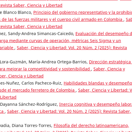
Revista Saber, Ciencia y Libertad
ne Blanco Blanco,
Principio del gobierno representativo y la prohibi
s de las fuerzas militares y el cuerpo civil armado en Colombia
,
Sa
Revista Saber, Ciencia y Libertad
mez, Sandy-Andrea Simancas-Caicedo,
Evaluación del desempeño 
arga mediante curvas de operación, métricas Seis Sigma y un
ariable
,
Saber, Ciencia y Libertad: Vol. 20 Núm. 2 (2025): Revista
. Lora-Guzmán, María-Andrea Ortega-Barrios,
Dirección estratégica
ara mejorar la competitividad y sostenibilidad
,
Saber, Ciencia y
ber, Ciencia y Libertad
les-Nuñez, Carlos Pacheco-Ruiz,
Habilidades blandas y desempeño
esde el mercado ferretero de Colombia
,
Saber, Ciencia y Libertad: V
 Libertad
a Dayanna Sánchez-Rodríguez,
Inercia cognitiva y desempeño labor
ica
,
Saber, Ciencia y Libertad: Vol. 20 Núm. 2 (2025): Revista Saber,
vadia, Diana Torres-Torres,
Filosofía del derecho latinoamericano,