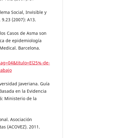
ema Social, Invisible y
 9.23 (2007): A13.
e los Casos de Asma son
rca de epidemiología
 Medical. Barcelona.
pag=04&titulo=El25%-de-
rabajo
iversidad Javeriana. Guía
Basada en la Evidencia
 Ministerio de la
ional. Asociación
tas (ACOVEZ). 2011.