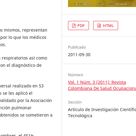
PDF
HTML
los mismos, representan
 por lo que los médicos
tos.
Publicado
2011-09-30
 respiratorios así como
on el diagnóstico de
Número
Vol. 1 Núm. 3 (2011): Revista
versal realizado en 53
Colombiana De Salud Ocupacion
 se les aplicó el
validado por la Asociación
Sección
unción pulmonar
Artículo de Investigación Científi
 obtenidos se sometieron a
Tecnológica
 hombres, el 451%