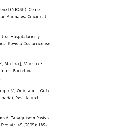
cional (NIOSH). Cómo
con Animales. Cincinnati
ntros Hospitalarios y
ica. Revista Costarricense
K, Morera J, Monsóa E.
ltores. Barcelona
.
lauger M, Quintano J. Guía
spaña). Revista Arch
Romo A. Tabaquismo Pasivo
Pediatr. 45 (2005): 185-