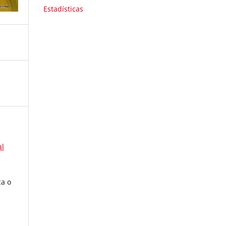
Estadísticas
al
ca o