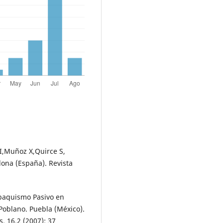
o I,Muñoz X,Quirce S,
lona (España). Revista
abaquismo Pasivo en
 Poblano. Puebla (México).
. 16.2 (2007): 37