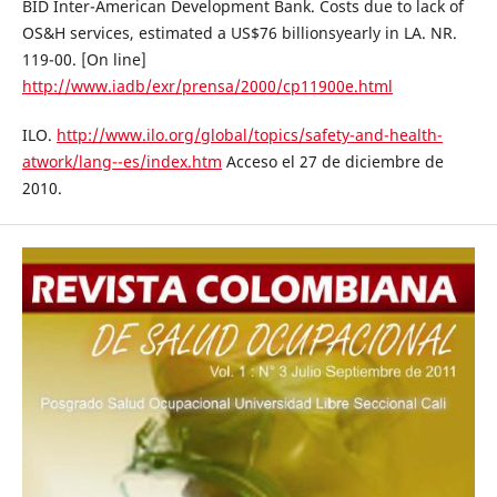
BID Inter-American Development Bank. Costs due to lack of
OS&H services, estimated a US$76 billionsyearly in LA. NR.
119-00. [On line]
http://www.iadb/exr/prensa/2000/cp11900e.html
ILO.
http://www.ilo.org/global/topics/safety-and-health-
atwork/lang--es/index.htm
Acceso el 27 de diciembre de
2010.