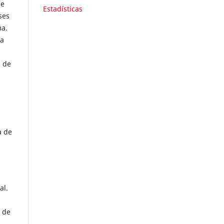
be
Estadísticas
ses
ma.
da
s de
a de
al.
o de