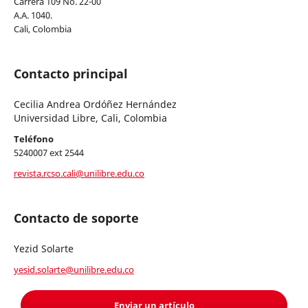
Carrera 109 No. 22-00
A.A. 1040.
Cali, Colombia
Contacto principal
Cecilia Andrea Ordóñez Hernández
Universidad Libre, Cali, Colombia
Teléfono
5240007 ext 2544
revista.rcso.cali@unilibre.edu.co
Contacto de soporte
Yezid Solarte
yesid.solarte@unilibre.edu.co
Enviar un artículo