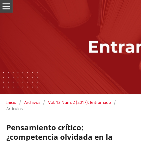
Inicio
/
Archivos
/
Vol. 13 Núm. 2 (2017): Entramado
/
Artículos
Pensamiento crítico:
¿competencia olvidada en la