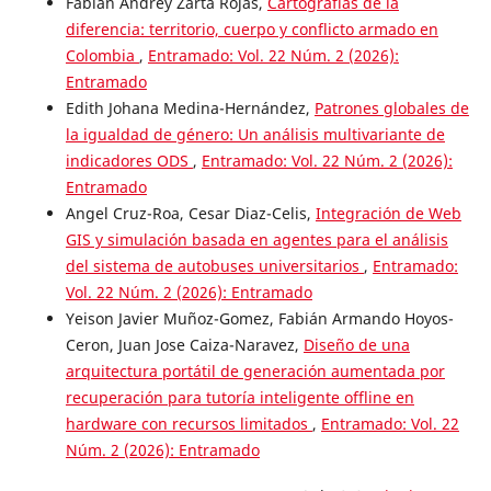
Fabian Andrey Zarta Rojas,
Cartografías de la
diferencia: territorio, cuerpo y conflicto armado en
Colombia
,
Entramado: Vol. 22 Núm. 2 (2026):
Entramado
Edith Johana Medina-Hernández,
Patrones globales de
la igualdad de género: Un análisis multivariante de
indicadores ODS
,
Entramado: Vol. 22 Núm. 2 (2026):
Entramado
Angel Cruz-Roa, Cesar Diaz-Celis,
Integración de Web
GIS y simulación basada en agentes para el análisis
del sistema de autobuses universitarios
,
Entramado:
Vol. 22 Núm. 2 (2026): Entramado
Yeison Javier Muñoz-Gomez, Fabián Armando Hoyos-
Ceron, Juan Jose Caiza-Naravez,
Diseño de una
arquitectura portátil de generación aumentada por
recuperación para tutoría inteligente offline en
hardware con recursos limitados
,
Entramado: Vol. 22
Núm. 2 (2026): Entramado