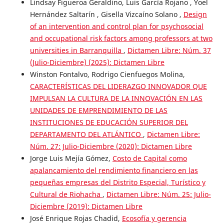
Lindsay Figueroa Geraldino, Luis García Rojano , Yoel
Hernández Saltarín , Gisella Vizcaíno Solano ,
Design
of an intervention and control plan for psychosocial
and occupational risk factors among professors at two
universities in Barranquilla
,
Dictamen Libre: Núm. 37
(Julio-Diciembre) (2025): Dictamen Libre
Winston Fontalvo, Rodrigo Cienfuegos Molina,
CARACTERÍSTICAS DEL LIDERAZGO INNOVADOR QUE
IMPULSAN LA CULTURA DE LA INNOVACIÓN EN LAS
UNIDADES DE EMPRENDIMIENTO DE LAS
INSTITUCIONES DE EDUCACIÓN SUPERIOR DEL
DEPARTAMENTO DEL ATLÁNTICO
,
Dictamen Libre:
Núm. 27: Julio-Diciembre (2020): Dictamen Libre
Jorge Luis Mejía Gómez,
Costo de Capital como
apalancamiento del rendimiento financiero en las
pequeñas empresas del Distrito Especial, Turístico y
Cultural de Riohacha
,
Dictamen Libre: Núm. 25: Julio-
Diciembre (2019): Dictamen Libre
José Enrique Rojas Chadid,
Ecosofía y gerencia