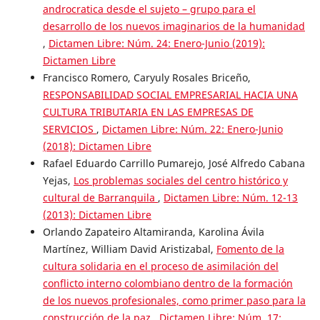
androcratica desde el sujeto – grupo para el
desarrollo de los nuevos imaginarios de la humanidad
,
Dictamen Libre: Núm. 24: Enero-Junio (2019):
Dictamen Libre
Francisco Romero, Caryuly Rosales Briceño,
RESPONSABILIDAD SOCIAL EMPRESARIAL HACIA UNA
CULTURA TRIBUTARIA EN LAS EMPRESAS DE
SERVICIOS
,
Dictamen Libre: Núm. 22: Enero-Junio
(2018): Dictamen Libre
Rafael Eduardo Carrillo Pumarejo, José Alfredo Cabana
Yejas,
Los problemas sociales del centro histórico y
cultural de Barranquila
,
Dictamen Libre: Núm. 12-13
(2013): Dictamen Libre
Orlando Zapateiro Altamiranda, Karolina Ávila
Martínez, William David Aristizabal,
Fomento de la
cultura solidaria en el proceso de asimilación del
conflicto interno colombiano dentro de la formación
de los nuevos profesionales, como primer paso para la
construcción de la paz
,
Dictamen Libre: Núm. 17: