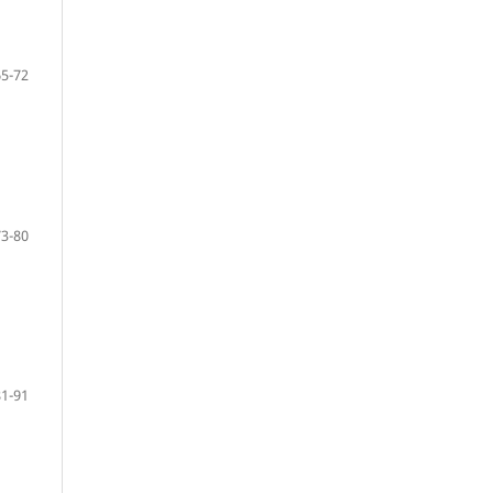
65-72
73-80
81-91