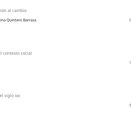
ión al cambio
tina Quintero Barraza
l contexto social
l siglo xxi