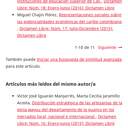
instituciones de educación superior de Cali
,
Dictamen
Libre: Núm. 18: Enero-Junio (2016): Dictamen Libre
Miguel Chajin Flórez,
Representaciones sociales sobre
las potencialidades económicas del caribe colombiano
,
Dictamen Libre: Núm. 17: Julio-Diciembre (2015):
Dictamen Libre
1-10 de 11
Siguiente
También puede
Iniciar una búsqueda de similitud avanzada
para este artículo.
Artículos más leídos del mismo autor/a
Victor José Iguarán Manjarrés, Marta Cecilia Jaramillo
Acosta,
Distribución estratégica de las artesanías de la
etnia wayuu del departamento de la guajira en los
mercados local, nacional e internacional
,
Dictamen
Libre: Núm. 16: Enero-Junio (2015): Dictamen Libre