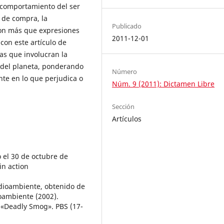
l comportamiento del ser
 de compra, la
Publicado
son más que expresiones
2011-12-01
con este artículo de
as que involucran la
s del planeta, ponderando
Número
te en lo que perjudica o
Núm. 9 (2011): Dictamen Libre
Sección
Artículos
 el 30 de octubre de
in action
dioambiente, obtenido de
oambiente (2002).
 «Deadly Smog». PBS (17-