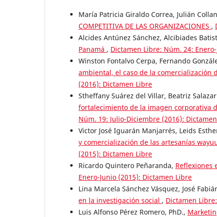
María Patricia Giraldo Correa, Julián Colla
COMPETITIVA DE LAS ORGANIZACIONES
,
Alcides Antúnez Sánchez, Alcibiades Batis
Panamá
,
Dictamen Libre: Núm. 24: Enero-
Winston Fontalvo Cerpa, Fernando González
ambiental, el caso de la comercialización 
(2016): Dictamen Libre
Stheffany Suárez del Villar, Beatriz Salaza
fortalecimiento de la imagen corporativa
Núm. 19: Julio-Diciembre (2016): Dictamen
Victor José Iguarán Manjarrés, Leids Est
y comercialización de las artesanías wayu
(2015): Dictamen Libre
Ricardo Quintero Peñaranda,
Reflexiones 
Enero-Junio (2015): Dictamen Libre
Lina Marcela Sánchez Vásquez, José Fabi
en la investigación social
,
Dictamen Libre:
Luis Alfonso Pérez Romero, PhD.,
Marketin