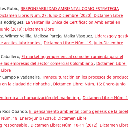
ntes Rubio,
RESPONSABILIDAD AMBIENTAL COMO ESTRATEGIA
Dictamen Libre: Núm. 27: Julio-Diciembre (2020): Dictamen Libre
ta Rodríguez,
La Ventanilla Única de Certificación Ambiental en
Junio (2019): Dictamen Libre
, Wilmer Velilla, Melissa Parejo, Malka Vásquez,
Liderazgo y gest
de aceites lubricantes
,
Dictamen Libre: Núm. 19: Julio-Diciembre
r Caballero,
El marketing emperiencial como herramienta para el
 de las empresas del sector comercial Colombiano
,
Dictamen Libre:
 Libre
her Campo Rivadeneira,
Transculturación en los procesos de produc
u en la ciudad de riohacha
,
Dictamen Libre: Núm. 16: Enero-Junio
en torno a la humanización del marketing
,
Dictamen Libre: Núm. 1
án Ríos Obando,
El pensamiento ambiental como génesis de la bioét
 Núm. 18: Enero-Junio (2016): Dictamen Libre
g responsable
,
Dictamen Libre: Núm. 10-11 (2012): Dictamen Libr