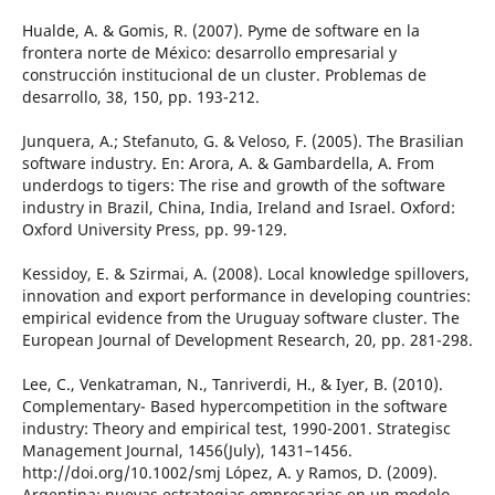
Hualde, A. & Gomis, R. (2007). Pyme de software en la
frontera norte de México: desarrollo empresarial y
construcción institucional de un cluster. Problemas de
desarrollo, 38, 150, pp. 193-212.
Junquera, A.; Stefanuto, G. & Veloso, F. (2005). The Brasilian
software industry. En: Arora, A. & Gambardella, A. From
underdogs to tigers: The rise and growth of the software
industry in Brazil, China, India, Ireland and Israel. Oxford:
Oxford University Press, pp. 99-129.
Kessidoy, E. & Szirmai, A. (2008). Local knowledge spillovers,
innovation and export performance in developing countries:
empirical evidence from the Uruguay software cluster. The
European Journal of Development Research, 20, pp. 281-298.
Lee, C., Venkatraman, N., Tanriverdi, H., & Iyer, B. (2010).
Complementary- Based hypercompetition in the software
industry: Theory and empirical test, 1990-2001. Strategisc
Management Journal, 1456(July), 1431–1456.
http://doi.org/10.1002/smj López, A. y Ramos, D. (2009).
Argentina: nuevas estrategias empresarias en un modelo