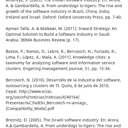
A. & Gambardella, A. From underdogs to tigers: The rise and
growth of the software industry in Brazil, China, India,
Ireland and Israel. Oxford: Oxford University Press, pp. 7-40.
Ayman Talib, A. & Malkawi, M. (2011). Inward Strategy: An
Optimal Solution to Build a Software Industry in Saudi
Arabia. IBIMA Business Review (p. 17).
Bastos, P.; Ramos, D.; Lebre, R.; Bercovich, N.; Furtado, R.;
Lima, F.; López, A.; Mala, A. (2011). Knowledge cities: a
taxonomy for analyzing software and information service
clusters. Engering management journal, 51, pp. 15-34.
Bercovich, N. (2010). Desarrollo de la industria del software,
outsourcing y clusters de TI. Quito, 8 de julio de 2010.
Cepal. http://www.eclac.
org/socinfo/noticias/noticias/4/40164/
Presentaci%C3%B3n_Bercovich-rv-annags_
[Compatibility_Mode].pdf
Breznitz, D. (2005). The Israeli software industry. En: Arora,
A.& Gambardella, A. From underdogs to tigers: The rise and