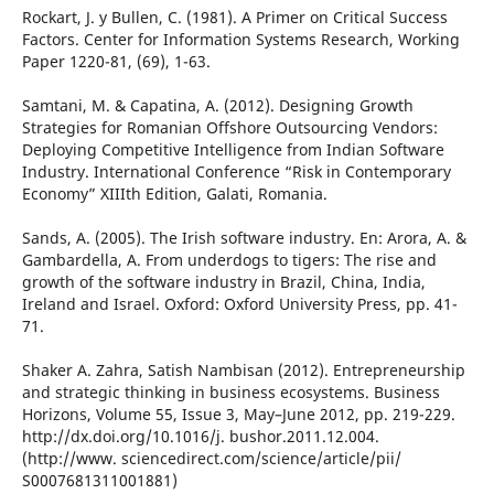
Rockart, J. y Bullen, C. (1981). A Primer on Critical Success
Factors. Center for Information Systems Research, Working
Paper 1220-81, (69), 1-63.
Samtani, M. & Capatina, A. (2012). Designing Growth
Strategies for Romanian Offshore Outsourcing Vendors:
Deploying Competitive Intelligence from Indian Software
Industry. International Conference “Risk in Contemporary
Economy” XIIIth Edition, Galati, Romania.
Sands, A. (2005). The Irish software industry. En: Arora, A. &
Gambardella, A. From underdogs to tigers: The rise and
growth of the software industry in Brazil, China, India,
Ireland and Israel. Oxford: Oxford University Press, pp. 41-
71.
Shaker A. Zahra, Satish Nambisan (2012). Entrepreneurship
and strategic thinking in business ecosystems. Business
Horizons, Volume 55, Issue 3, May–June 2012, pp. 219-229.
http://dx.doi.org/10.1016/j. bushor.2011.12.004.
(http://www. sciencedirect.com/science/article/pii/
S0007681311001881)