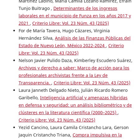
Martínez Ladino, María Camila Lozano Ramírez, Efraín
Tunjo Buitrago ,
Determinantes de los ingresos
laborales en el municipio de Funza en los años 2017 y
2021
,
Criterio Libre: Vol. 23 Núm. 43 (2025)
For de María Tavera, Hugo Cázares, Virginia
Hernández Silva,
Análisis de las Finanzas Públicas del
Estado de Nuevo León, México 2022-2024
,
Criterio
Libre: Vol. 23 Núm. 43 (2025)
Nelson Javier Pulido Daza, Kimberley Escudero Suárez,
Archivos y derecho a saber: Marco de acción para los
profesionales archivistas frente a la Ley de
Transparencia.
,
Criterio Libre: Vol. 23 Núm. 43 (2025)
Laura Janneth Delgado Nieto, Julián Ricardo Romero
Garibello,
Inteligencia artificial y amenazas híbridas
en defensa y seguridad: un análisis bibliométrico y de
clústeres en la literatura científica (2000–2025)
,
Criterio Libre: Vol. 23 Núm. 43 (2025)
Yezid Cancino, Laura Camila Cristancho Lara, Gerson
Jaquin Cristancho Triana,
Compra impulsiva en la