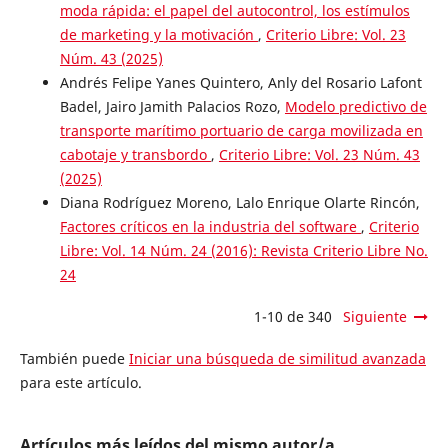
moda rápida: el papel del autocontrol, los estímulos
de marketing y la motivación
,
Criterio Libre: Vol. 23
Núm. 43 (2025)
Andrés Felipe Yanes Quintero, Anly del Rosario Lafont
Badel, Jairo Jamith Palacios Rozo,
Modelo predictivo de
transporte marítimo portuario de carga movilizada en
cabotaje y transbordo
,
Criterio Libre: Vol. 23 Núm. 43
(2025)
Diana Rodríguez Moreno, Lalo Enrique Olarte Rincón,
Factores críticos en la industria del software
,
Criterio
Libre: Vol. 14 Núm. 24 (2016): Revista Criterio Libre No.
24
1-10 de 340
Siguiente
También puede
Iniciar una búsqueda de similitud avanzada
para este artículo.
Artículos más leídos del mismo autor/a